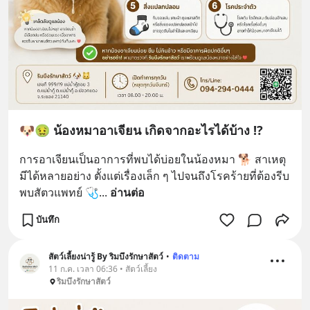
🐶🤢 น้องหมาอาเจียน เกิดจากอะไรได้บ้าง ⁉️
การอาเจียนเป็นอาการที่พบได้บ่อยในน้องหมา 🐕 สาเหตุ
มีได้หลายอย่าง ตั้งแต่เรื่องเล็ก ๆ ไปจนถึงโรคร้ายที่ต้องรีบ
พบสัตวแพทย์ 🩺
... 
อ่านต่อ
บันทึก
สัตว์เลี้ยงน่ารู้ By ริมบึงรักษาสัตว์
•
ติดตาม
11 ก.ค. เวลา 06:36 • สัตว์เลี้ยง
ริมบึงรักษาสัตว์