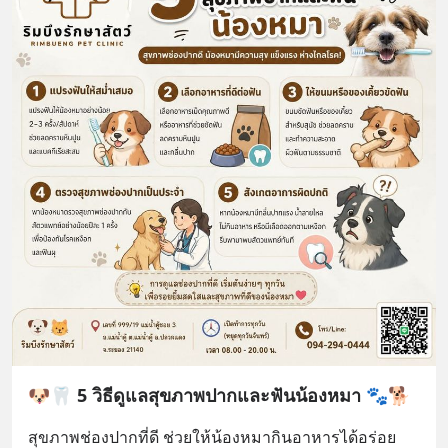
🐶🦷 5 วิธีดูแลสุขภาพปากและฟันน้องหมา 🐾🐕
สุขภาพช่องปากที่ดี ช่วยให้น้องหมากินอาหารได้อร่อย 