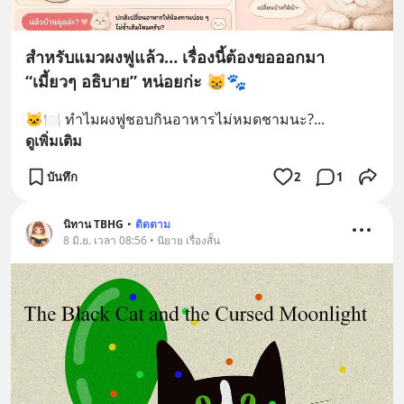
สำหรับแมวผงฟูแล้ว… เรื่องนี้ต้องขอออกมา
“เมี้ยวๆ อธิบาย” หน่อยก่ะ 😸🐾
🐱🍽️ ทำไมผงฟูชอบกินอาหารไม่หมดชามนะ?
... 
ดูเพิ่มเติม
บันทึก
2
1
นิทาน TBHG
•
ติดตาม
8 มิ.ย. เวลา 08:56 • นิยาย เรื่องสั้น