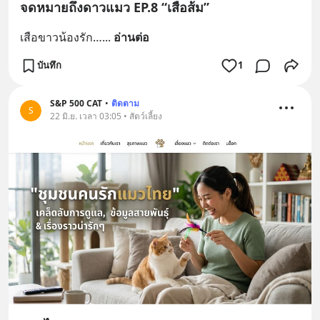
จดหมายถึงดาวแมว EP.8 “เสือส้ม”
เสือขาวน้องรัก…
... 
อ่านต่อ
บันทึก
1
S&P 500 CAT
•
ติดตาม
S
22 มิ.ย. เวลา 03:05 • สัตว์เลี้ยง