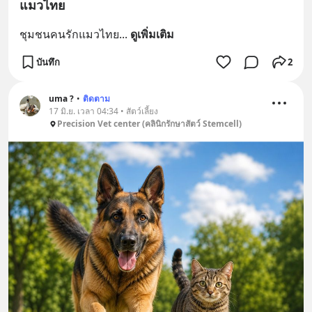
แมวไทย
ชุมชนคนรักแมวไทย
... 
ดูเพิ่มเติม
บันทึก
2
uma ?
•
ติดตาม
17 มิ.ย. เวลา 04:34 • สัตว์เลี้ยง
Precision Vet center (คลินิกรักษาสัตว์ Stemcell)