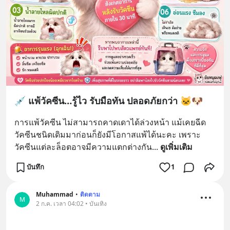
💉 แพ้วัคซีน…รู้ไว รับมือทัน ปลอดภัยกว่า 🐱🐶
การแพ้วัคซีน ไม่สามารถคาดเดาได้ล่วงหน้า แม้เคยฉีด
วัคซีนชนิดเดิมมาก่อนก็ยังมีโอกาสแพ้ได้นะคะ เพราะ
วัคซีนแต่ละล็อตอาจมีความแตกต่างกัน
... 
ดูเพิ่มเติม
บันทึก
1
Muhammad
•
ติดตาม
M
2 ก.ค. เวลา 04:02 • บันเทิง