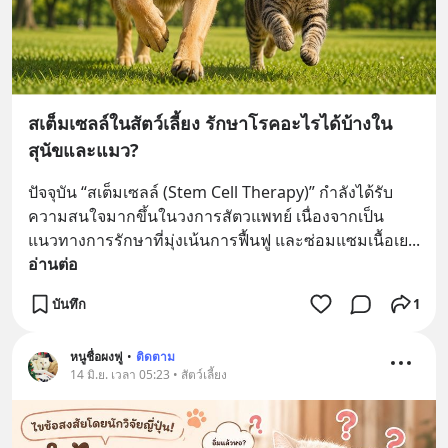
สเต็มเซลล์ในสัตว์เลี้ยง รักษาโรคอะไรได้บ้างใน
สุนัขและแมว?
ปัจจุบัน “สเต็มเซลล์ (Stem Cell Therapy)” กำลังได้รับ
ความสนใจมากขึ้นในวงการสัตวแพทย์ เนื่องจากเป็น
แนวทางการรักษาที่มุ่งเน้นการฟื้นฟู และซ่อมแซมเนื้อเย
... 
อ่านต่อ
บันทึก
1
หนูชื่อผงฟู
•
ติดตาม
14 มิ.ย. เวลา 05:23 • สัตว์เลี้ยง