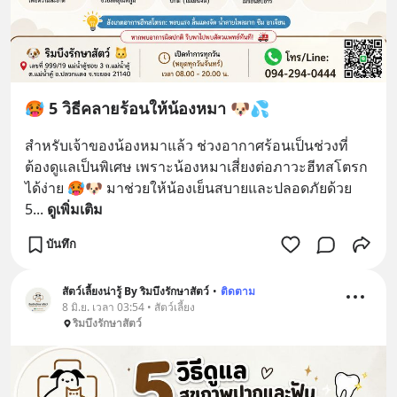
🥵 5 วิธีคลายร้อนให้น้องหมา 🐶💦
สำหรับเจ้าของน้องหมาแล้ว ช่วงอากาศร้อนเป็นช่วงที่
ต้องดูแลเป็นพิเศษ เพราะน้องหมาเสี่ยงต่อภาวะฮีทสโตรก
ได้ง่าย 🥵🐶 มาช่วยให้น้องเย็นสบายและปลอดภัยด้วย 
5
... 
ดูเพิ่มเติม
บันทึก
สัตว์เลี้ยงน่ารู้ By ริมบึงรักษาสัตว์
•
ติดตาม
8 มิ.ย. เวลา 03:54 • สัตว์เลี้ยง
ริมบึงรักษาสัตว์