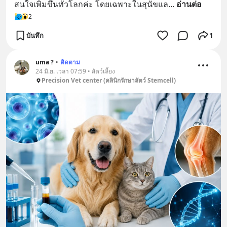
สนใจเพิ่มขึ้นทั่วโลกค่ะ โดยเฉพาะในสุนัขแล
... 
อ่านต่อ
2
บันทึก
1
uma ?
•
ติดตาม
24 มิ.ย. เวลา 07:59 • สัตว์เลี้ยง
Precision Vet center (คลินิกรักษาสัตว์ Stemcell)