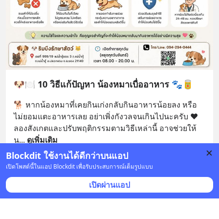
🐶🍽️ 10 วิธีแก้ปัญหา น้องหมาเบื่ออาหาร 🐾🥫
🐕 หากน้องหมาที่เคยกินเก่งกลับกินอาหารน้อยลง หรือ
ไม่ยอมแตะอาหารเลย อย่าเพิ่งกังวลจนเกินไปนะครับ ❤️ 
ลองสังเกตและปรับพฤติกรรมตามวิธีเหล่านี้ อาจช่วยให้
น
... 
ดูเพิ่มเติม
Blockdit ใช้งานได้ดีกว่าบนแอป
บันทึก
เปิดโพสต์นี้ในแอป Blockdit เพื่อรับประสบการณ์เต็มรูปแบบ
เปิดผ่านแอป
สัตว์เลี้ยงน่ารู้ By ริมบึงรักษาสัตว์
•
ติดตาม
8 มิ.ย. เวลา 03:53 • สัตว์เลี้ยง
ริมบึงรักษาสัตว์