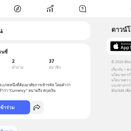
ดาวน์
น
นซี่
2
37
© 2026 Bloc
คำถาม
สมาชิก
เกี่ยวกับ
ช่
นโยบายการโ
นโยบายความ
ระเภทหนึ่งที่ต้องอาศัยการเข้ารหัส โดยคำว่า
แนวทางการใช
คำว่า "Currency" หมายถึง สกุลเงิน
Blockdit เพื่อ
เข้าร่วม