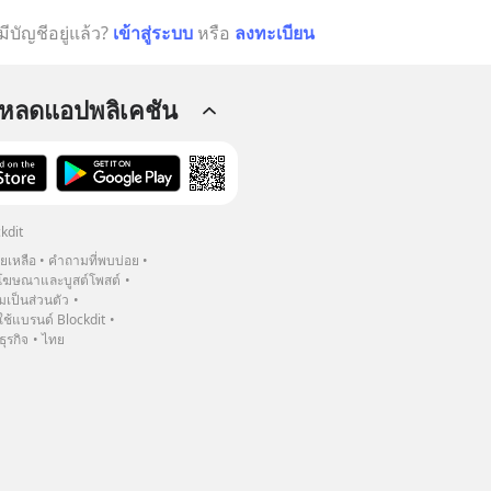
มีบัญชีอยู่แล้ว?
เข้าสู่ระบบ
หรือ
ลงทะเบียน
โหลดแอปพลิเคชัน
kdit
วยเหลือ
คำถามที่พบบ่อย
ฆษณาและบูสต์โพสต์
เป็นส่วนตัว
้แบรนด์ Blockdit
ธุรกิจ
ไทย