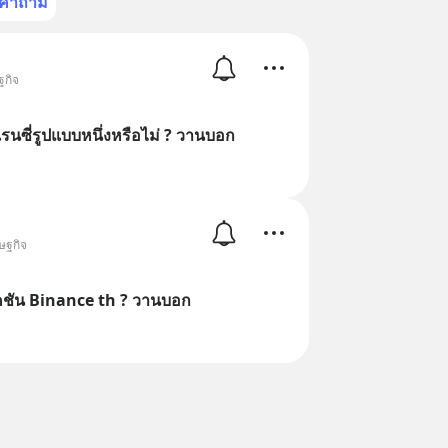
คำถาม
ฐกิจ
เรนซี่รูปแบบหนึ่งหรือไม่ ? วานบอก
รษฐกิจ
คชัน Binance th ? วานบอก