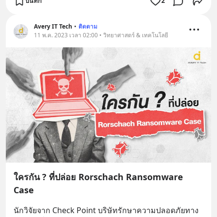
บันทึก
2
Avery IT Tech
•
ติดตาม
11 พ.ค. 2023 เวลา 02:00 • วิทยาศาสตร์ & เทคโนโลยี
ใครกัน ? ที่ปล่อย Rorschach Ransomware
Case
นักวิจัยจาก Check Point บริษัทรักษาความปลอดภัยทาง