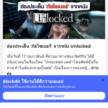
ส่องประเด็น 'ภัยไซเบอร์' จากหนัง Unlocked
เมื่อวันที่ 17 กุมภาพันธ์ ที่ผ่านมาทางช่อง Netflix ได้มี
หนังน่าสนใจเรื่องใหม่ “Unlocked แค่ทำโทรศัพท์มือถือ
หาย ทำไมต้องกลายเป็นศพ” เป็นเรื่องราวของหญิ
... 
อ่าน
ต่อ
Blockdit ใช้งานได้ดีกว่าบนแอป
5 บันทึก
5
8
เปิดโพสต์นี้ในแอป Blockdit เพื่อรับประสบการณ์เต็มรูปแบบ
เปิดผ่านแอป
Inspired by data
•
ติดตาม
22 ม.ค. 2023 เวลา 05:01 • ไอที & แก็ดเจ็ต