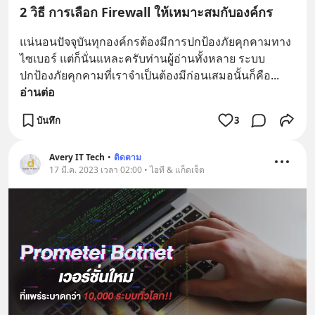
2 วิธี การเลือก Firewall ให้เหมาะสมกับองค์กร
แน่นอนปัจจุบันทุกองค์กรต้องมีการปกป้องภัยคุกคามทาง
ไซเบอร์ แต่ก็นั่นแหละครับท่านผู้อ่านทั้งหลาย ระบบ
ปกป้องภัยคุกคามที่เราจำเป็นต้องมีก่อนเสมอนั้นก็คือ
... 
อ่านต่อ
บันทึก
3
Avery IT Tech
•
ติดตาม
17 มี.ค. 2023 เวลา 02:00 • ไอที & แก็ดเจ็ต