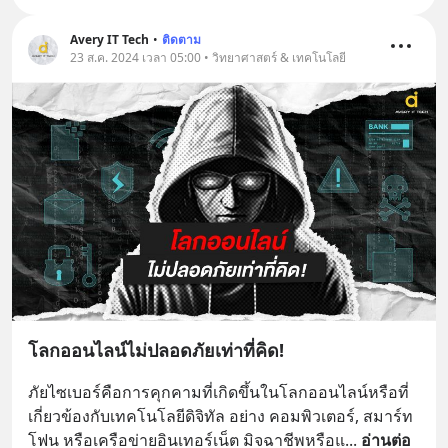
Avery IT Tech
•
ติดตาม
23 ส.ค. 2024 เวลา 05:00 • วิทยาศาสตร์ & เทคโนโลยี
โลกออนไลน์ไม่ปลอดภัยเท่าที่คิด!
ภัยไซเบอร์คือการคุกคามที่เกิดขึ้นในโลกออนไลน์หรือที่
เกี่ยวข้องกับเทคโนโลยีดิจิทัล อย่าง คอมพิวเตอร์, สมาร์ท
โฟน หรือเครือข่ายอินเทอร์เน็ต มิจฉาชีพหรือแ
... 
อ่านต่อ