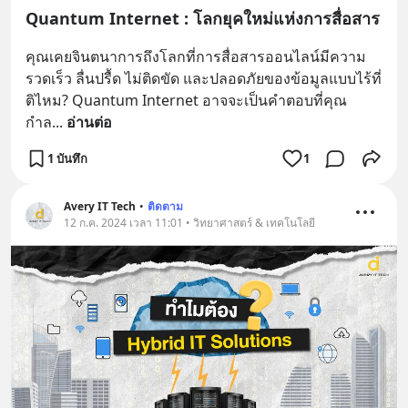
Quantum Internet : โลกยุคใหม่แห่งการสื่อสาร
คุณเคยจินตนาการถึงโลกที่การสื่อสารออนไลน์มีความ
รวดเร็ว ลื่นปรื้ด ไม่ติดขัด และปลอดภัยของข้อมูลแบบไร้ที่
ติไหม? Quantum Internet อาจจะเป็นคำตอบที่คุณ
กำล
... 
อ่านต่อ
1 บันทึก
1
Avery IT Tech
•
ติดตาม
12 ก.ค. 2024 เวลา 11:01 • วิทยาศาสตร์ & เทคโนโลยี