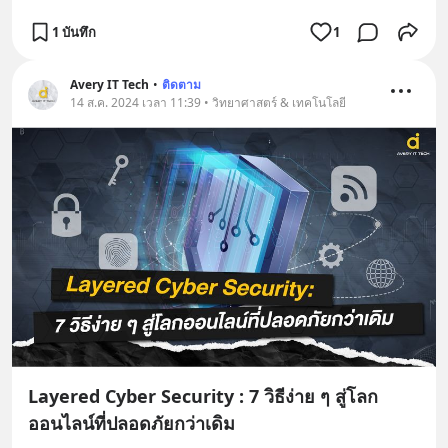
1 บันทึก
1
Avery IT Tech
•
ติดตาม
14 ส.ค. 2024 เวลา 11:39 • วิทยาศาสตร์ & เทคโนโลยี
Layered Cyber Security : 7 วิธีง่าย ๆ สู่โลก
ออนไลน์ที่ปลอดภัยกว่าเดิม