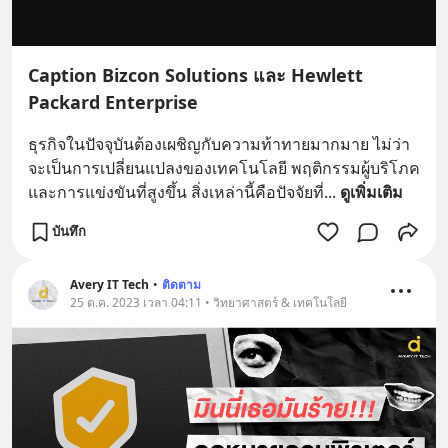
Caption Bizcon Solutions และ Hewlett
Packard Enterprise
ธุรกิจในปัจจุบันต้องเผชิญกับความท้าทายมากมาย ไม่ว่า
จะเป็นการเปลี่ยนแปลงของเทคโนโลยี พฤติกรรมผู้บริโภค 
และการแข่งขันที่สูงขึ้น สิ่งเหล่านี้คือปัจจัยที่
... 
ดูเพิ่มเติม
บันทึก
Avery IT Tech
•
ติดตาม
25 ต.ค. 2023 เวลา 04:11 • วิทยาศาสตร์ & เทคโนโลยี