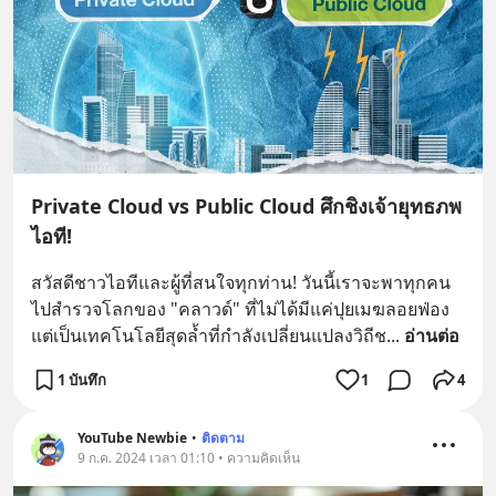
Private Cloud vs Public Cloud ศึกชิงเจ้ายุทธภพ
ไอที!
สวัสดีชาวไอทีและผู้ที่สนใจทุกท่าน! วันนี้เราจะพาทุกคน
ไปสำรวจโลกของ "คลาวด์" ที่ไม่ได้มีแค่ปุยเมฆลอยฟ่อง 
แต่เป็นเทคโนโลยีสุดล้ำที่กำลังเปลี่ยนแปลงวิถีช
... 
อ่านต่อ
1 บันทึก
1
4
YouTube Newbie
•
ติดตาม
9 ก.ค. 2024 เวลา 01:10 • ความคิดเห็น