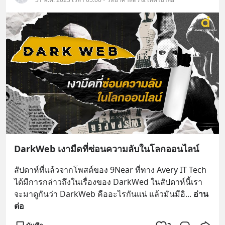
DarkWeb เงามืดที่ซ่อนความลับในโลกออนไลน์
สัปดาห์ที่แล้วจากโพสต์ของ 9Near ที่ทาง Avery IT Tech 
ได้มีการกล่าวถึงในเรื่องของ DarkWed ในสัปดาห์นี้เรา
จะมาดูกันว่า DarkWeb คืออะไรกันแน่ แล้วมันมีอิ
... 
อ่าน
ต่อ