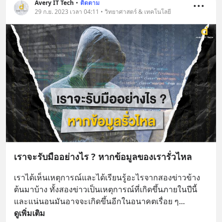
Avery IT Tech
•
ติดตาม
29 ก.ย. 2023 เวลา 04:11 • วิทยาศาสตร์ & เทคโนโลยี
เราจะรับมืออย่างไร ? หากข้อมูลของเรารั่วไหล
เราได้เห็นเหตุการณ์และได้เรียนรู้อะไรจากสองข่าวข้าง
ต้นมาบ้าง ทั้งสองข่าวเป็นเหตุการณ์ที่เกิดขึ้นภายในปีนี้
และแน่นอนมันอาจจะเกิดขึ้นอีกในอนาคตเรื่อย ๆ
... 
ดูเพิ่มเติม