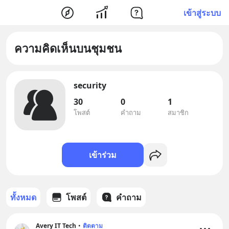
เข้าสู่ระบบ
ความคิดเห็นบนชุมชน
security
30
0
1
โพสต์
คำถาม
สมาชิก
เข้าร่วม
ทั้งหมด
โพสต์
คำถาม
Avery IT Tech
•
ติดตาม