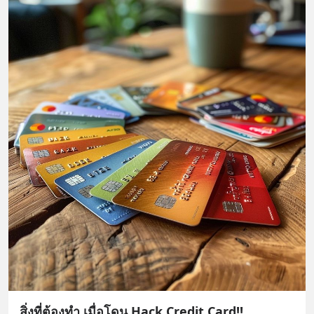
สิ่งที่ต้องทำ เมื่อโดน Hack Credit Card!!