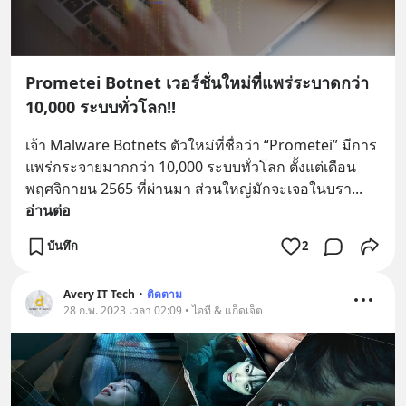
Prometei Botnet เวอร์ชั่นใหม่ที่แพร่ระบาดกว่า
10,000 ระบบทั่วโลก!!
เจ้า Malware Botnets ตัวใหม่ที่ชื่อว่า “Prometei” มีการ
แพร่กระจายมากกว่า 10,000 ระบบทั่วโลก ตั้งแต่เดือน
พฤศจิกายน 2565 ที่ผ่านมา ส่วนใหญ่มักจะเจอในบรา
... 
อ่านต่อ
บันทึก
2
Avery IT Tech
•
ติดตาม
28 ก.พ. 2023 เวลา 02:09 • ไอที & แก็ดเจ็ต