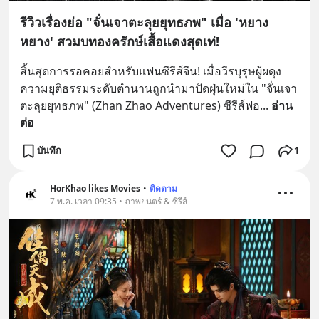
รีวิวเรื่องย่อ "จั่นเจาตะลุยยุทธภพ" เมื่อ 'หยาง
หยาง' สวมบทองครักษ์เสื้อแดงสุดเท่!
สิ้นสุดการรอคอยสำหรับแฟนซีรีส์จีน! เมื่อวีรบุรุษผู้ผดุง
ความยุติธรรมระดับตำนานถูกนำมาปัดฝุ่นใหม่ใน "จั่นเจา
ตะลุยยุทธภพ" (Zhan Zhao Adventures) ซีรีส์ฟอ
... 
อ่าน
ต่อ
บันทึก
1
HorKhao likes Movies
•
ติดตาม
7 พ.ค. เวลา 09:35 • ภาพยนตร์ & ซีรีส์