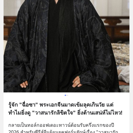
รู้จัก "ฉื่อซา" พระเอกจีนมาดเข้มลุคเกินวัย แต่
ทำไมยิ่งดู "วาสนารักลิขิตใจ" ยิ่งต้านเสน่ห์ไม่ไหว!
กลายเป็นทอล์กออฟเดอะทาวน์ต้อนรับครึ่งแรกของปี 
2026 สำหรับซีรีส์จีนย้อนยุคฟอร์มยักษ์เรื่อง "วาสนารัก