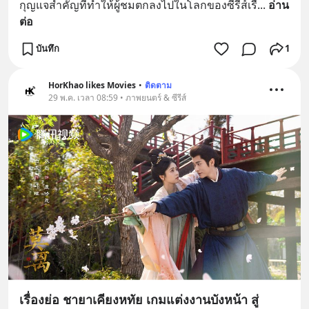
กุญแจสำคัญที่ทำให้ผู้ชมตกลงไปในโลกของซีรีส์เรื่
... 
อ่าน
ต่อ
บันทึก
1
HorKhao likes Movies
•
ติดตาม
29 พ.ค. เวลา 08:59 • ภาพยนตร์ & ซีรีส์
เรื่องย่อ ชายาเคียงหทัย เกมแต่งงานบังหน้า สู่