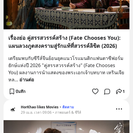
เรื่องย่อ คู่สรรสวรรค์สร้าง (Fate Chooses You):
แผนลวงภูตสงครามสู่รักแท้ที่สวรรค์ลิขิต (2026)
เตรียมพบกับซีรีส์จีนย้อนยุคแนวโรแมนติกแฟนตาซีฟอร์ม
ยักษ์แห่งปี 2026 "คู่สรรสวรรค์สร้าง" (Fate Chooses 
You) ผลงานการนำแสดงของพระเอกเจ้าบทบาท เหรินเจีย
หล
... 
อ่านต่อ
บันทึก
1
HorKhao likes Movies
•
ติดตาม
29 เม.ย. เวลา 09:06 • ภาพยนตร์ & ซีรีส์