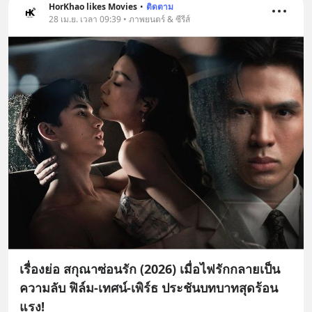
HorKhao likes Movies
•
ติดตาม
28 เม.ย. เวลา 09:39 • ภาพยนตร์ & ซีรีส์
เรื่องย่อ สกุณาซ่อนรัก (2026) เมื่อไฟรักกลายเป็น
ความลับ ฟิล์ม-เทศน์-เพิร์ธ ประชันบทบาทสุดร้อน
แรง!