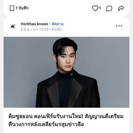
1 บันทึก
1
HorKhao knows
•
ติดตาม
8 มิ.ย. เวลา 10:20 • บันเทิง
คิมซูฮยอน คอนเฟิร์มรับงานใหม่! สัญญาณดีเตรียม
คืนวงการหลังเคลียร์มรสุมข่าวลือ