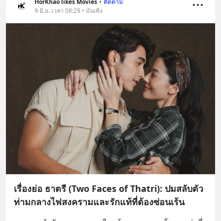
HorKhao likes Movies
•
ติดตาม
9 มิ.ย. เวลา 08:29 • บันเทิง
เรื่องย่อ ธาตรี (Two Faces of Thatri): ปมสลับตัว
ท่ามกลางไฟสงครามและรักแท้ที่ต้องซ่อนเร้น