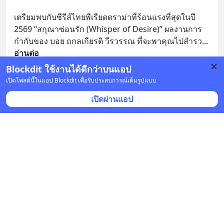
เตรียมพบกับซีรีส์ไทยพีเรียดดราม่าที่ร้อนแรงที่สุดในปี 
2569 “สกุณาซ่อนรัก (Whisper of Desire)” ผลงานการ
กำกับของ บอย ถกลเกียรติ วีรวรรณ ที่จะพาคุณไปสำรว
... 
อ่านต่อ
Blockdit ใช้งานได้ดีกว่าบนแอป
บันทึก
1
เปิดโพสต์นี้ในแอป Blockdit เพื่อรับประสบการณ์เต็มรูปแบบ
เปิดผ่านแอป
HorKhao likes Movies
•
ติดตาม
27 เม.ย. เวลา 09:17 • ภาพยนตร์ & ซีรีส์