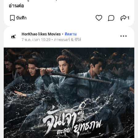
อ่านต่อ
บันทึก
1
HorKhao likes Movies
•
ติดตาม
7 พ.ค. เวลา 10:29 • ภาพยนตร์ & ซีรีส์