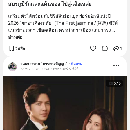
สมรภูมิรักและแค้นของ ไป๋ลู่-เฉิงเหล่ย
เตรียมตัวให้พร้อมกับซีรีส์จีนย้อนยุคฟอร์มยักษ์แห่งปี 
2026 "ชายาเคียงหทัย" (The First Jasmine / 莫离) ซีรีส์
แนวข้ามเวลา เชือดเฉือน ดราม่าการเมือง และการแ
... 
อ่านต่อ
บันทึก
1
ธเนศเล่าขาน "ทานทางปัญญา"
•
ติดตาม
28 พ.ค. เวลา 00:41 • ภาพยนตร์ & ซีรีส์
0:15