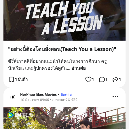
"อย่างนี้ต้องโดนสั่งสอน(Teach You a Lesson)"
ซีรี่ส์เกาหลีที่อยากแนะนำให้คนในวงการศึกษา ครู
นักเรียน และผู้ปกครองได้ดูกัน
... 
อ่านต่อ
1 บันทึก
1
1
1
HorKhao likes Movies
•
ติดตาม
10 มิ.ย. เวลา 09:46 • ภาพยนตร์ & ซีรีส์