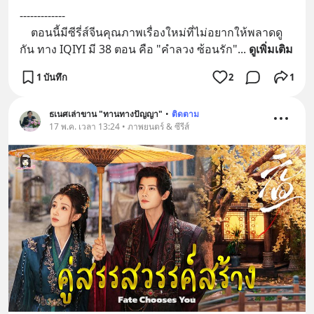
-------------
    ตอนนี้มีซีรี่ส์จีนคุณภาพเรื่องใหม่ที่ไม่อยากให้พลาดดู
กัน ทาง IQIYI มี 38 ตอน คือ "คำลวง ซ้อนรัก"
... 
ดูเพิ่มเติม
1 บันทึก
2
1
ธเนศเล่าขาน "ทานทางปัญญา"
•
ติดตาม
17 พ.ค. เวลา 13:24 • ภาพยนตร์ & ซีรีส์