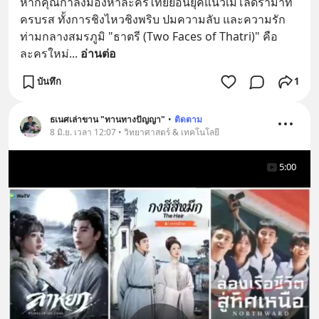
หากคุณกำลังมองหาละครไทยย้อนยุคแนวเมโลดราม่าที่
ครบรส ทั้งการชิงไหวชิงพริบ ปมความลับ และความรัก
ท่ามกลางสมรภูมิ "ธาตรี (Two Faces of Thatri)" คือ
ละครใหม่
... 
อ่านต่อ
บันทึก
1
ธเนศเล่าขาน "ทานทางปัญญา"
•
ติดตาม
8 มิ.ย. เวลา 12:07 • วิทยาศาสตร์ & เทคโนโลยี
5:00