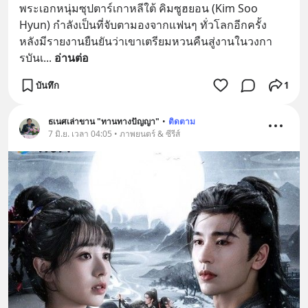
พระเอกหนุ่มซุปตาร์เกาหลีใต้ คิมซูฮยอน (Kim Soo 
Hyun) กำลังเป็นที่จับตามองจากแฟนๆ ทั่วโลกอีกครั้ง 
หลังมีรายงานยืนยันว่าเขาเตรียมหวนคืนสู่งานในวงกา
รบันเ
... 
อ่านต่อ
บันทึก
1
ธเนศเล่าขาน "ทานทางปัญญา"
•
ติดตาม
7 มิ.ย. เวลา 04:05 • ภาพยนตร์ & ซีรีส์