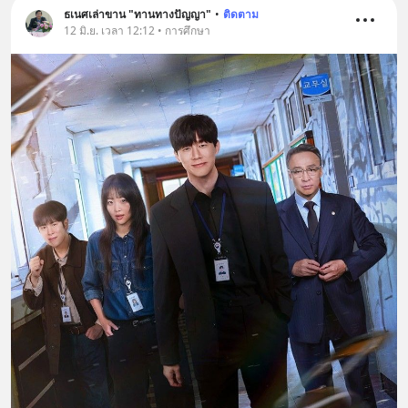
ธเนศเล่าขาน "ทานทางปัญญา"
•
ติดตาม
12 มิ.ย. เวลา 12:12 • การศึกษา