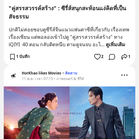
"คู่สรรสวรรค์สร้าง" : ซีรี่ส์สนุกสะท้อนแง่คิดที่เป็น
สัจธรรม
ปกติไม่ค่อยชอบดูซีรีส์จีนแนวแฟนตาซีที่เกี่ยวกับ เรื่องเทพ 
เรื่องเซียน แต่พอลองเข้าไปดู "คู่สรรสวรรค์สร้าง" ทาง 
iQIYI  40 ตอน กลับติดหนึบ ตามดูจนจบ อะไ
... 
ดูเพิ่มเติม
1 บันทึก
2
1
HorKhao likes Movies
•
ติดตาม
11 พ.ค. เวลา 07:15 • ภาพยนตร์ & ซีรีส์