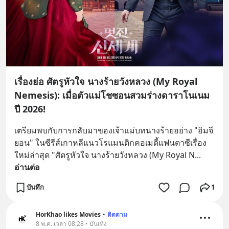
เรื่องย่อ ศัตรูหัวใจ นางร้ายวังหลวง (My Royal
Nemesis): เมื่อตัวแม่โชซอนสวมร่างดาราโนเนม
ปี 2026!
เตรียมพบกับการกลับมาของเจ้าแม่บทนางร้ายอย่าง "อิมจี
ยอน" ในซีรีส์เกาหลีแนวโรแมนติกคอเมดี้แฟนตาซีเรื่อง
ใหม่ล่าสุด "ศัตรูหัวใจ นางร้ายวังหลวง (My Royal N
... 
อ่านต่อ
บันทึก
1
HorKhao likes Movies
•
ติดตาม
8 พ.ค. เวลา 08:28 • บันเทิง