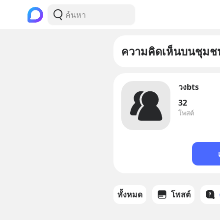
ความคิดเห็นบนชุมช
วงbts
32
โพสต์
ทั้งหมด
โพสต์