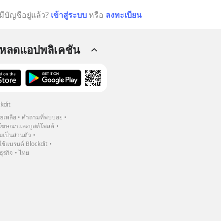
มีบัญชีอยู่แล้ว?
เข้าสู่ระบบ
หรือ
ลงทะเบียน
โหลดแอปพลิเคชัน
kdit
วยเหลือ
คำถามที่พบบ่อย
ฆษณาและบูสต์โพสต์
เป็นส่วนตัว
้แบรนด์ Blockdit
ธุรกิจ
ไทย