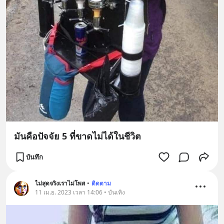
มันคือปัจจัย 5 ที่ขาดไม่ได้ในชีวิต
บันทึก
ไม่สุดจริงเราไม่โพส
•
ติดตาม
11 เม.ย. 2023 เวลา 14:06 • บันเทิง