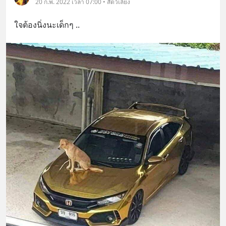
20 ก.พ. 2022 เวลา 07:00 • สัตว์เลี้ยง
ใจต้องนิ่งนะเด็กๆ ..