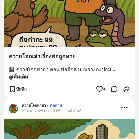
ควายโจกเล่าเรื่องพ่อถูกหวย
🎬 ควายโจกพาฮา ตอน พ่อถืกหวยเพราะกะปอม
... 
ดูเพิ่มเติม
บันทึก
4
ควายโจกพาฮา
•
ติดตาม
27 ก.ค. 2025 เวลา 03:53 • ไลฟ์สไตล์