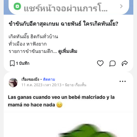
ขำขันกับอีตาสุดเกษม ฉายพันธ์ ใครเกิดทันมั๊ย?
เกิดทันมั๊ย ฮิตกันทั่วบ้าน 
ทั่วเมือง หาฟังยาก
รายการขำขันยามดึก
... 
ดูเพิ่มเติม
1 บันทึก
เรื่องของมึง
•
ติดตาม
11 ส.ค. 2023 เวลา 20:13 • นิยาย เรื่องสั้น