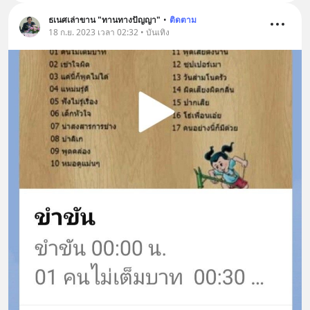
ธเนศเล่าขาน "ทานทางปัญญา"
•
ติดตาม
18 ก.ย. 2023 เวลา 02:32 • บันเทิง