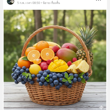
5 ก.พ. เวลา 08:50 • นิยาย เรื่องสั้น