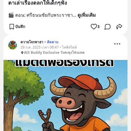
ตาเล่าเรื่องตลกให้เด็กๆฟัง
🎬 ตอน: ศรีธนนชัยกับพระราชา
... 
ดูเพิ่มเติม
บันทึก
3
ควายโจกพาฮา
•
ติดตาม
29 ก.ค. 2025 เวลา 08:47 • ไลฟ์สไตล์
AIS Buddy Exclusive วังสะพุงโฟนเทค