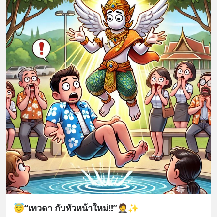
😇“เทวดา กับหัวหน้าใหม่!!”🤵✨