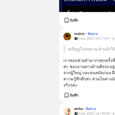
บันทึก
malint
•
ติดตาม
9 ธ.ค. 2022 เวลา 11:01 • ธุ
เหรียญโปรยทาน ทำแล้วได
เราชอบช่วยทำมากๆทุกครั้งที
ค่ะ ชอบงานทางด้านศิลปะอยู่แ
จากผู้ใหญ่ และคนสมัยก่อน ฝี
ความรู้สึกดีๆค่ะ ส่วนในทาง
จริงๆค่ะ
บันทึก
atcha
•
ติดตาม
9 ธ.ค. 2022 เวลา 05:50 • ธุ