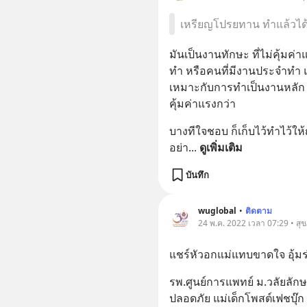
เหรียญโปรยทาน ทำแล้วได
มันเป็นงานทักษะ ที่ไม่คุ้มค
ทำ หรือคนที่มีงานประจำทำ แล
เหมาะกับการทำเป็นงานหลัก 
คุ้มค่าแรงกว่า
บางทีใจชอบ ก็เก็บไว้ทำไว้ให
อย่า
... 
ดูเพิ่มเติม
บันทึก
wuglobal
•
ติดตาม
24 พ.ค. 2022 เวลา 07:29 • สุ
แชร์หัวอกแม่แทบขาดใจ อุ้มร
รพ.ศูนย์การแพทย์ ม.วลัยลักษณ
ปลอดภัย แม่เด็กโพสต์เฟชบุ๊ก