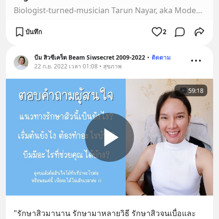
Biologist-turned-musician Tarun Nayar, aka Modern Biology, discovered mushrooms can be used for more than just food – they can make music too. Equipped with ...
บันทึก
2
บีม สิวซีเคร็ต Beam Siwsecret 2009-2022
•
ติดตาม
22 ก.ย. 2022 เวลา 01:08 • สุขภาพ
59:18
"รักษาสิวมานาน รักษามาหลายวิธี รักษาสิวจนเบื่อและ