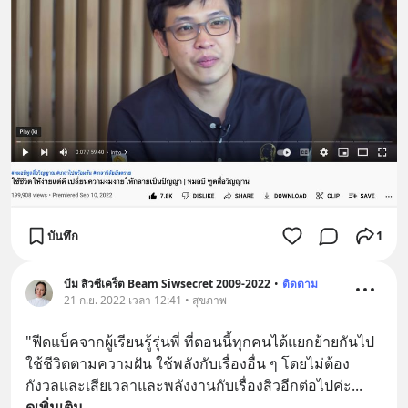
บันทึก
1
บีม สิวซีเคร็ต Beam Siwsecret 2009-2022
•
ติดตาม
21 ก.ย. 2022 เวลา 12:41 • สุขภาพ
"ฟีดแบ็คจากผู้เรียนรู้รุ่นพี่​ ที่ตอนนี้ทุกคนได้แยกย้ายกันไป
ใช้ชีวิตตามความฝัน​ ใช้พลังกับเรื่องอื่น​ ๆ​ โดยไม่ต้อง
กังวลและเสียเวลาและพลังงานกับเรื่องสิวอีกต่อไปค่ะ
... 
ดูเพิ่มเติม