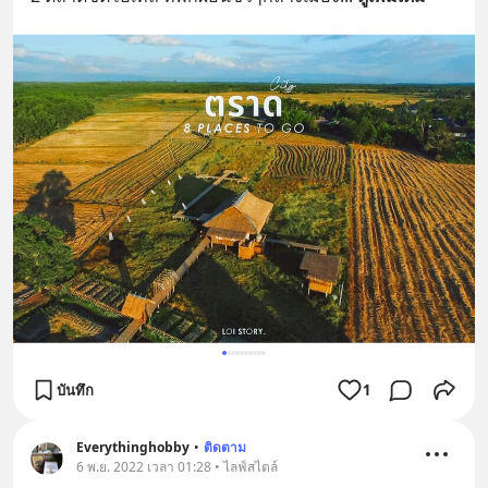
บันทึก
1
Everythinghobby
•
ติดตาม
6 พ.ย. 2022 เวลา 01:28 • ไลฟ์สไตล์