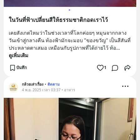
ในวันที่ฟ้าเปลี่ยนสีให้ธรรมชาติกอดเราไว้
เคยสังเกตไหมว่าในช่วงเวลาที่โลกค่อยๆ หมุนจากกลาง
วันเข้าสู่กลางคืน ท้องฟ้ามักจะมอบ "ของขวัญ" เป็นสีสันที่
ประหลาดตาเสมอ เหมือนกับรูปภาพที่ได้ถ่ายไว้ ท้อ
... 
ดูเพิ่มเติม
บันทึก
1
กล้วยเล่าเรื่อง
•
ติดตาม
4 พ.ย. 2025 เวลา 03:37 • อาหาร