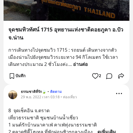
จุดชมทิวทัศน์ 1715 อุทยานแห่งชาติดอยภูคา อ.ปัว
จ.น่าน
การเดินทางไปจุดชมวิว 1715 : รถยนต์ เดินทางจากตัว
เมืองน่านไปยังจุดชมวิวระยะทาง 94 กิโลเมตร ใช้เวลา
เดินทางประมาณ 2 ชั่วโมงค่ะ
... 
อ่านต่อ
บันทึก
2
ธรรมชาติที่รัก🍃
•
ติดตาม
29 พ.ย. 2022 เวลา 03:18 • ท่องเที่ยว
8  จุดเช็คอิน จ.ตราด
เที่ยวธรรมชาติ ชุมชนบ้านน้ำเชี่ยว
1 มนต์รักบ้านนาคาเฟ่ คาเฟ่ทุ่งนาธรรมชาติ
2 ตลาดซิตี้โฮเทล ที่พักผ่อนชิวๆกลางเมือง
... 
ดูเพิ่มเติม