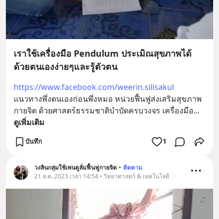
เราใช้เครื่องมือ Pendulum ประเมิณสุขภาพได้
ด้วยตนเองง่ายๆและรู้ตัวตน
https://www.facebook.com/weerin.silisakul
แนวทางพึ่งตนเองก่อนพึ่งหมอ หน่วยฟื้นฟูส่งเสริมสุขภาพ
กายจิต ด้วยศาสตร์ธรรมชาติบำบัดครบวงจร เครื่องมือ
... 
ดูเพิ่มเติม
บันทึก
1
วงลินกลุ่มใช้เพนดูลั่มฟื้นฟูกายจิต
•
ติดตาม
21 ส.ค. 2023 เวลา 14:54 • วิทยาศาสตร์ & เทคโนโลยี