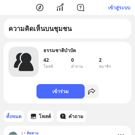
เข้าสู่ระบบ
ความคิดเห็นบนชุมชน
ธรรมชาติบำบัด
42
0
2
โพสต์
คำถาม
สมาชิก
เข้าร่วม
ทั้งหมด
โพสต์
คำถาม
::
•
ติดตาม