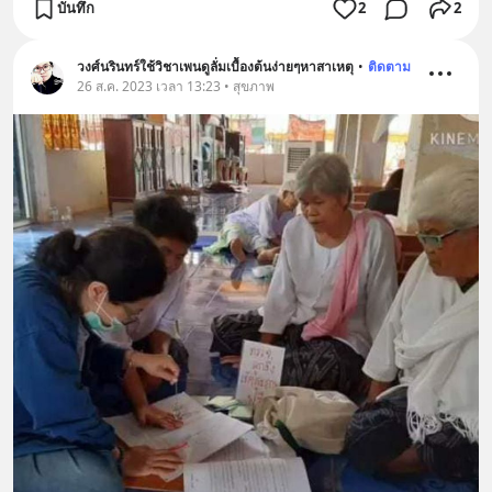
บันทึก
2
2
วงศ์นรินทร์ใช้วิชาเพนดูลั่มเบื้องต้นง่ายๆหาสาเหตุ
•
ติดตาม
26 ส.ค. 2023 เวลา 13:23 • สุขภาพ