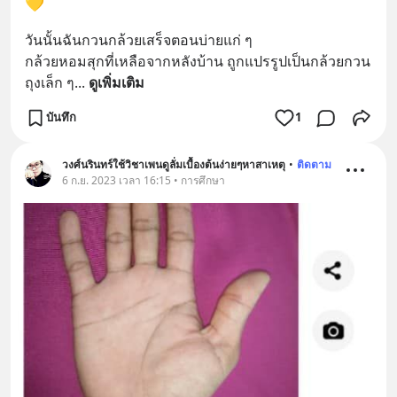
💛
วันนั้นฉันกวนกล้วยเสร็จตอนบ่ายแก่ ๆ
กล้วยหอมสุกที่เหลือจากหลังบ้าน ถูกแปรรูปเป็นกล้วยกวน
ถุงเล็ก ๆ
... 
ดูเพิ่มเติม
บันทึก
1
วงศ์นรินทร์ใช้วิชาเพนดูลั่มเบื้องต้นง่ายๆหาสาเหตุ
•
ติดตาม
6 ก.ย. 2023 เวลา 16:15 • การศึกษา