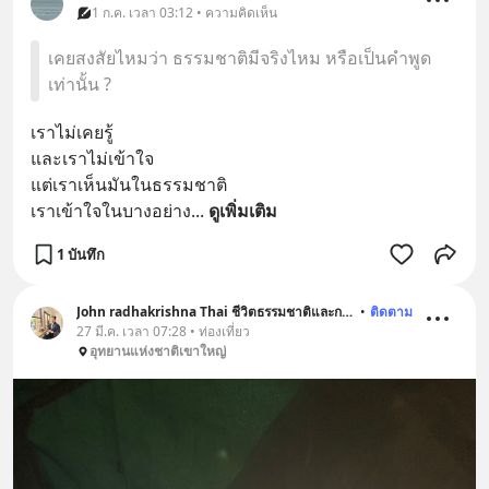
1 ก.ค. เวลา 03:12 • ความคิดเห็น
เคยสงสัยไหมว่า ธรรมชาติมีจริงไหม หรือเป็นคำพูด
เท่านั้น ?
เราไม่เคยรู้
และเราไม่เข้าใจ
แต่เราเห็นมันในธรรมชาติ
เราเข้าใจในบางอย่าง
... 
ดูเพิ่มเติม
1 บันทึก
John radhakrishna Thai ชีวิตธรรมชาติและการเดินทาง
•
ติดตาม
27 มี.ค. เวลา 07:28 • ท่องเที่ยว
อุทยานแห่งชาติเขาใหญ่