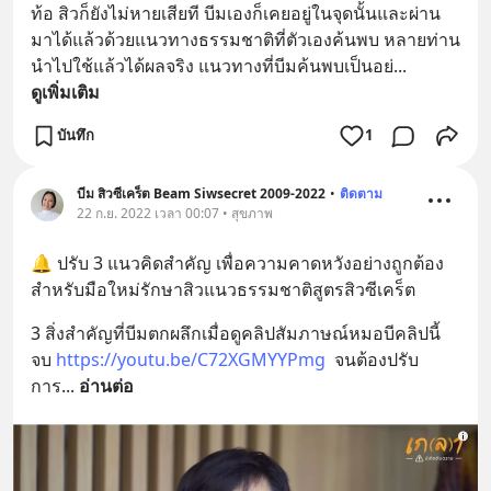
ท้อ สิวก็ยังไม่หายเสียที บีมเองก็เคยอยู่ในจุดนั้นและผ่าน
มาได้แล้วด้วยแนวทางธรรมชาติที่ตัวเองค้นพบ หลายท่าน
นำไปใช้แล้วได้ผลจริง แนวทางที่บีมค้นพบเป็นอย่
... 
ดูเพิ่มเติม
บันทึก
1
บีม สิวซีเคร็ต Beam Siwsecret 2009-2022
•
ติดตาม
22 ก.ย. 2022 เวลา 00:07 • สุขภาพ
🔔 ปรับ 3 แนวคิดสำคัญ เพื่อความคาดหวังอย่างถูกต้อง 
สำหรับมือใหม่รักษาสิวแนวธรรมชาติสูตรสิวซีเคร็ต
3 สิ่งสำคัญที่บีมตกผลึกเมื่อดูคลิปสัมภาษณ์หมอบีคลิปนี้
จบ 
https://youtu.be/C72XGMYYPmg
  จนต้องปรับ
การ
... 
อ่านต่อ