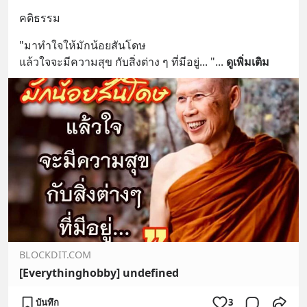
คติธรรม
"มาทำใจให้มักน้อยสันโดษ
แล้วใจจะมีความสุข กับสิ่งต่าง ๆ ที่มีอยู่... "
... 
ดูเพิ่มเติม
BLOCKDIT.COM
[Everythinghobby] undefined
บันทึก
3