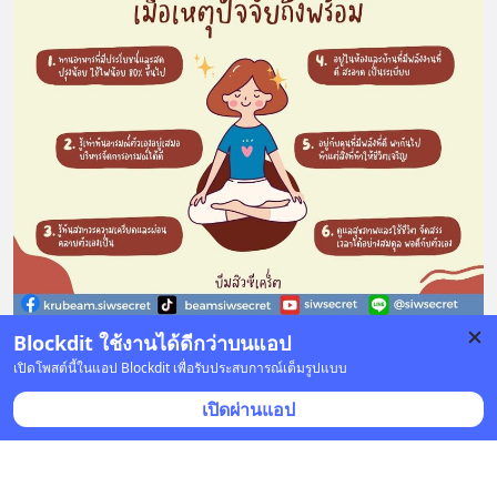
Blockdit ใช้งานได้ดีกว่าบนแอป
บันทึก
เปิดโพสต์นี้ในแอป Blockdit เพื่อรับประสบการณ์เต็มรูปแบบ
เปิดผ่านแอป
บีม สิวซีเคร็ต Beam Siwsecret 2009-2022
•
ติดตาม
20 ก.ย. 2022 เวลา 00:07 • สุขภาพ
#Mindsetสิวหาย EP.4 - “รากของผิวที่ดี คือ สุขภาพที่ดี”