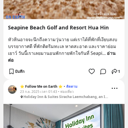
Seapine Beach Golf and Resort Hua Hin
หัวหินอาจจะนึกถึงความวุ่นวาย แต่เราได้ที่พักที่เงียบสงบ 
บรรยากาศดี ที่พักติดริมทะเล หาดสะอาด และราคาย่อม
เยาว์ วันนี้เราเลยมานอนพักกายพักใจกันที่ Seapi
... 
อ่าน
ต่อ
บันทึก
1
⭐️ Follow Me on Earth ⭐️
•
ติดตาม
23 ก.ย. 2025 เวลา 01:43 • ท่องเที่ยว
Holiday Inn & Suites Siracha Laemchabang, an IHG Hotel