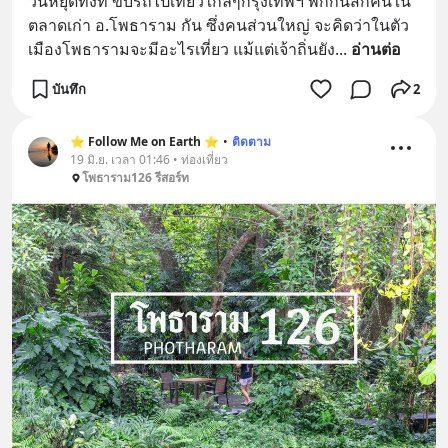
วันหยุดทั้งที ขับรถไปเที่ยวใกล้ๆกรุงเทพฯ พักกันสักคืนใน
ตลาดเก่า อ.โพธาราม กัน ซึ่งคนส่วนใหญ่ จะคิดว่าในตัว
เมืองโพธารามจะมีอะไรเที่ยว แม้แต่เจ้าถิ่นยัง
... 
อ่านต่อ
บันทึก
2
⭐️ Follow Me on Earth ⭐️
•
ติดตาม
19 มิ.ย. เวลา 01:46 • ท่องเที่ยว
โพธาราม126 รีสอร์ท