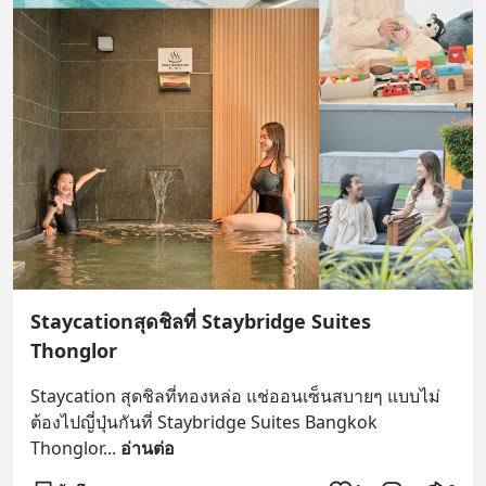
Staycationสุดชิลที่ Staybridge Suites
Thonglor
Staycation สุดชิลที่ทองหล่อ แช่ออนเซ็นสบายๆ แบบไม่
ต้องไปญี่ปุ่นกันที่ Staybridge Suites Bangkok 
Thonglor
... 
อ่านต่อ