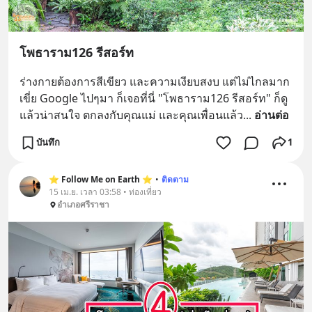
โพธาราม126 รีสอร์ท
ร่างกายต้องการสีเขียว และความเงียบสงบ แต่ไม่ไกลมาก 
เขี่ย Google ไปๆมา ก็เจอที่นี่ "โพธาราม126 รีสอร์ท" ก็ดู
แล้วน่าสนใจ ตกลงกับคุณแม่ และคุณเพื่อนแล้ว
... 
อ่านต่อ
บันทึก
1
⭐️ Follow Me on Earth ⭐️
•
ติดตาม
15 เม.ย. เวลา 03:58 • ท่องเที่ยว
อำเภอศรีราชา