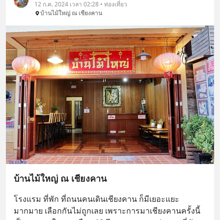
12 ก.ค. 2024 เวลา 02:28 • ท่องเที่ยว
บ้านไม้ใหญ่ ณ เชียงคาน
บ้านไม้ใหญ่ ณ เชียงคาน
โรงแรม ที่พัก ที่ถนนคนเดินเชียงคาน ก็มีเยอะแยะ
มากมาย เลือกกันไม่ถูกเลย เพราะการมาเชียงคานครั้งนี้