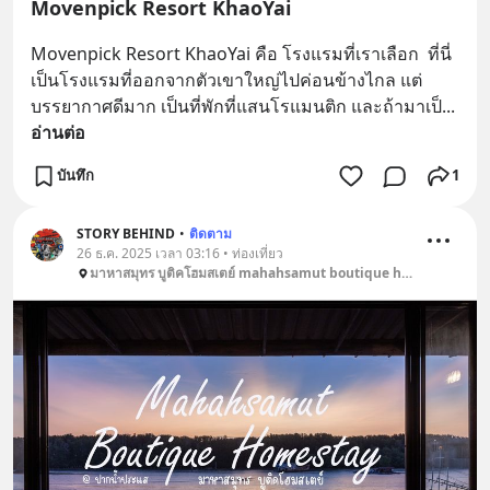
Movenpick Resort KhaoYai
Movenpick Resort KhaoYai คือ โรงแรมที่เราเลือก  ที่นี่
เป็นโรงแรมที่ออกจากตัวเขาใหญ่ไปค่อนข้างไกล แต่
บรรยากาศดีมาก เป็นที่พักที่แสนโรแมนติก และถ้ามาเป็
... 
อ่านต่อ
บันทึก
1
STORY BEHIND
•
ติดตาม
26 ธ.ค. 2025 เวลา 03:16 • ท่องเที่ยว
มาหาสมุทร บูติคโฮมสเตย์ mahahsamut boutique homestay