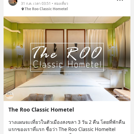
31 ก.ค. เวลา 03:51 • ท่องเที่ยว
The Roo Classic Hometel
The Roo Classic Hometel
วางแผนจะเที่ยวในตัวเมืองสงขลา 3 วัน 2 คืน โดยที่พักคืน
แรกของเราที่แรก ชื่อว่า The Roo Classic Homeltel  