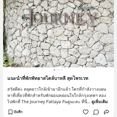
แนะนำที่พักพัทยาสไตล์บาหลี สุดไพรเวท
สวัสดีค่ะ หยุดยาวใกล้เข้ามาอีกแล้ว ใครที่กำลังวางแผน
หาที่เที่ยวที่พักสำหรับพักผ่อนหย่อนใจใกล้กรุงเทพฯ ลอง
ไปพักที่ The Journey Pattaya กันดูนะคะ ที่นี่
... 
ดูเพิ่มเติม
บันทึก