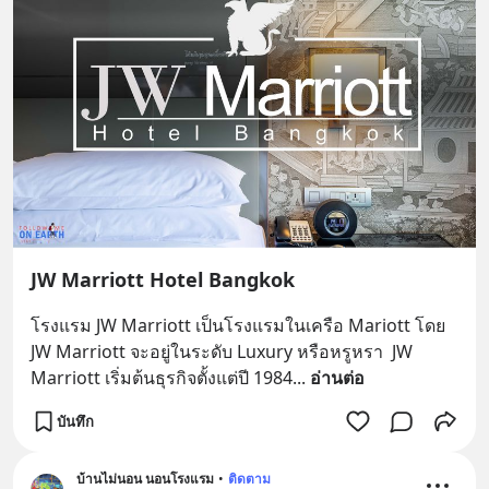
JW Marriott Hotel Bangkok
โรงแรม JW Marriott เป็นโรงแรมในเครือ Mariott โดย 
JW Marriott จะอยู่ในระดับ Luxury หรือหรูหรา  JW 
Marriott เริ่มต้นธุรกิจตั้งแต่ปี 1984
... 
อ่านต่อ
บันทึก
บ้านไม่นอน นอนโรงแรม
•
ติดตาม