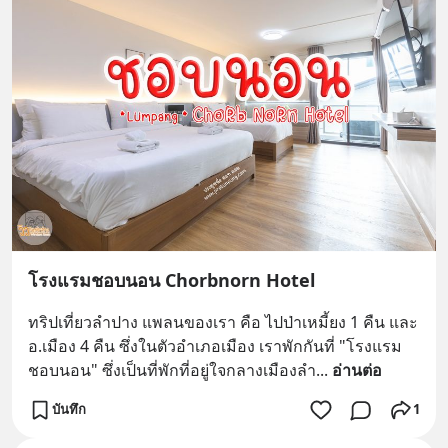
โรงแรมชอบนอน Chorbnorn Hotel
ทริปเที่ยวลำปาง แพลนของเรา คือ ไปป่าเหมี้ยง 1 คืน และ 
อ.เมือง 4 คืน ซึ่งในตัวอำเภอเมือง เราพักกันที่ "โรงแรม
ชอบนอน" ซึ่งเป็นที่พักที่อยู่ใจกลางเมืองลำ
... 
อ่านต่อ
บันทึก
1