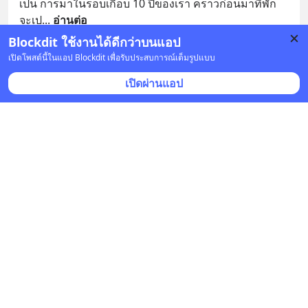
เป็น การมาในรอบเกือบ 10 ปีของเรา คราวก่อนมาที่พัก
จะเป
... 
อ่านต่อ
Blockdit ใช้งานได้ดีกว่าบนแอป
บันทึก
เปิดโพสต์นี้ในแอป Blockdit เพื่อรับประสบการณ์เต็มรูปแบบ
เปิดผ่านแอป
บ้านไม่นอน นอนโรงแรม
•
ติดตาม
9 ก.ค. 2024 เวลา 03:36 • ท่องเที่ยว
โรงแรม วีรันดา ไฮ รีสอร์ท เชียงใหม่ – เอ็มแกลเลอรี