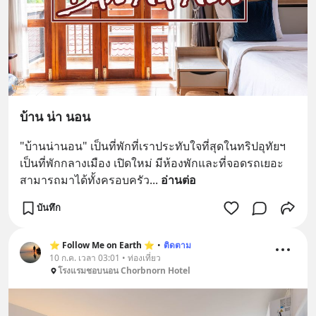
บ้าน น่า นอน
"บ้านน่านอน" เป็นที่พักที่เราประทับใจที่สุดในทริปอุทัยฯ 
เป็นที่พักกลางเมือง เปิดใหม่ มีห้องพักและที่จอดรถเยอะ 
สามารถมาได้ทั้งครอบครัว
... 
อ่านต่อ
บันทึก
⭐️ Follow Me on Earth ⭐️
•
ติดตาม
10 ก.ค. เวลา 03:01 • ท่องเที่ยว
โรงแรมชอบนอน Chorbnorn Hotel