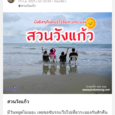
19 ก.ย. 2025 เวลา 02:43 • ท่องเที่ยว
สวนวังแก้ว
สวนวังแก้ว
มีวันหยุดไม่เยอะ เลยขอขับรถแวีปไปเที่ยวระยองกันสักคืน 