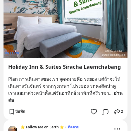
Holiday Inn & Suites Siracha Laemchabang
Plan การเดินทางของเรา จุดหมายคือ ระยอง แต่ถ้าจะให้
เดินทางวันจันทร์ จากกรุงเทพฯ ไประยอง รถคงติดน่าดู 
เราเลยมาล่วงหน้าตั้งแต่วันอาทิตย์ มาพักที่ศรีราชา
... 
อ่าน
ต่อ
บันทึก
2
⭐️ Follow Me on Earth ⭐️
•
ติดตาม