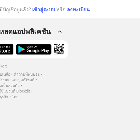
มีบัญชีอยู่แล้ว?
เข้าสู่ระบบ
หรือ
ลงทะเบียน
โหลดแอปพลิเคชัน
kdit
วยเหลือ
คำถามที่พบบ่อย
ฆษณาและบูสต์โพสต์
เป็นส่วนตัว
้แบรนด์ Blockdit
ธุรกิจ
ไทย