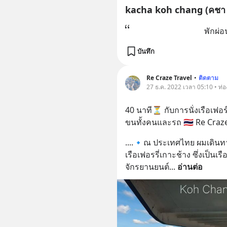
kacha koh chang (คชา เ
พักผ่
บันทึก
Re Craze Travel
•
ติดตาม
27 ธ.ค. 2022 เวลา 05:10 • ท่อง
40 นาที⏳ กับการนั่งเรือเฟอร
ขนทั้งคนและรถ 🇹🇭 Re Craz
....🔹ณ ประเทศไทย ผมเดินท
เรือเฟอรรี่เกาะช้าง ซึ่งเป็นเ
จักรยานยนต์
... 
อ่านต่อ