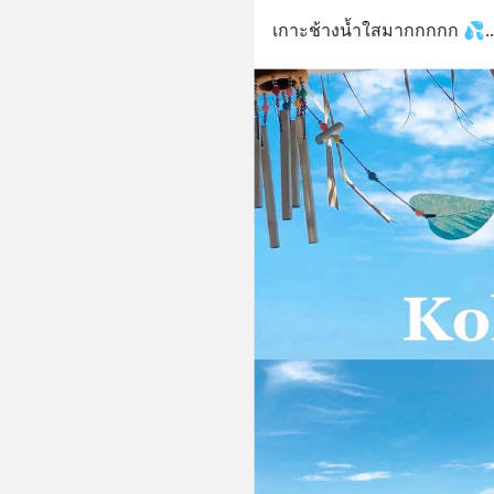
เกาะช้างน้ำใสมากกกกก 💦
..