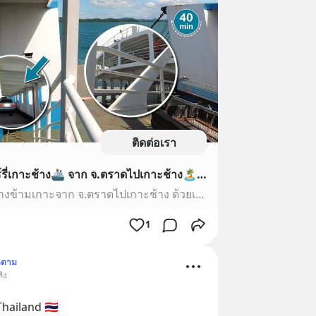
ติดต่อเรา
40 นาที⏳ กับการนั่งเรือเฟอร์รี่เกาะช้าง🚢 จาก จ.ตราดไปเกาะช้าง🏝 ขนทั้งคนและรถ 🇹🇭 Re Craze Travel
....🔹ณ ประเทศไทย ผมเดินทางข้ามเกาะจาก จ.ตราดไปเกาะช้าง ด้วยเรือเฟอรรี่เกาะช้าง ซึ่งเป็นเรือขนส่งผู้โดยสาร รถยนต์ รวมทั้งจักรยานยนต์....🔹วิวทะเลสวยมาก สำหรั...
1
ดตาม
ิง
hailand 🇹🇭