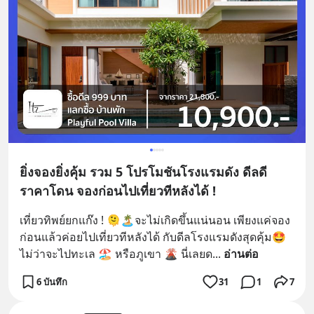
ยิ่งจองยิ่งคุ้ม รวม 5 โปรโมชันโรงแรมดัง ดีลดี
ราคาโดน จองก่อนไปเที่ยวทีหลังได้ !
เที่ยวทิพย์ยกแก๊ง ! 🫠🏝️จะไม่เกิดขึ้นแน่นอน เพียงแค่จอง
ก่อนแล้วค่อยไปเที่ยวทีหลังได้ กับดีลโรงแรมดังสุดคุ้ม🤩 
ไม่ว่าจะไปทะเล 🏖️ หรือภูเขา 🌋 นี่เลยด
... 
อ่านต่อ
6 บันทึก
31
1
7