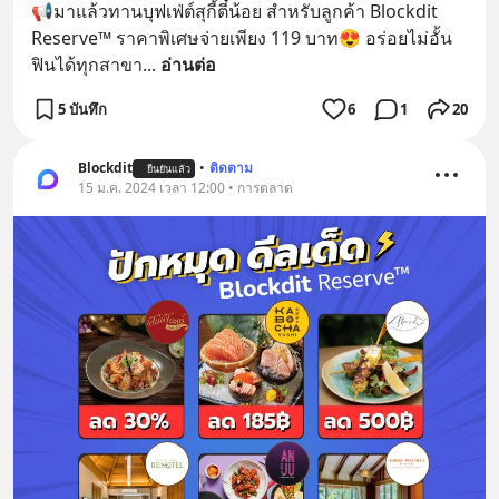
📢มาแล้วทานบุฟเฟ่ต์สุกี้ตี๋น้อย สำหรับลูกค้า Blockdit 
Reserve™ ราคาพิเศษจ่ายเพียง 119 บาท😍 อร่อยไม่อั้น 
ฟินได้ทุกสาขา
... 
อ่านต่อ
5 บันทึก
6
1
20
Blockdit
•
ติดตาม
ยืนยันแล้ว
15 ม.ค. 2024 เวลา 12:00 • การตลาด