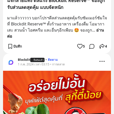
แจกลายแทง ดีลแรง Blockdit Reserve™ จองถูก
รับส่วนลดสุดคุ้ม แบบจัดหนัก
มาแล้วววววว บอกโปรฯดีลส่วนลดสุดคุ้มรับซัมเมอร์ซัมใจ
ที่ Blockdit Reserve™ ทั้งร้านอาหาร เครื่องดื่ม โอมากา
เสะ สวนน้ำ ไอศครีม และอื่นๆอีกเพียบ 🤩 จองถูก
... 
อ่าน
ต่อ
บันทึก
5
4
Blockdit
•
ติดตาม
ยืนยันแล้ว
1 ก.พ. 2024 เวลา 03:15 • การตลาด