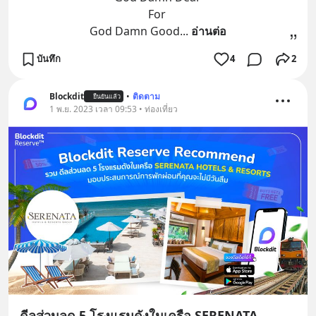
For 
God Damn Good
... 
อ่านต่อ
บันทึก
4
2
Blockdit
•
ติดตาม
ยืนยันแล้ว
1 พ.ย. 2023 เวลา 09:53 • ท่องเที่ยว
ดีลส่วนลด 5 โรงแรมดังในเครือ SERENATA