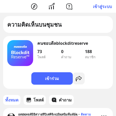
เข้าสู่ระบบ
ความคิดเห็นบนชุมชน
คนชอบดีลblockditreserve
73
0
188
โพสต์
คำถาม
สมาชิก
เข้าร่วม
ทั้งหมด
โพสต์
คำถาม
อสสุพุทธสํมิอิสวาสุจิปิเสคิจิเจรูนิทุสนิมทีมสํอํคุ
•
ติดตาม