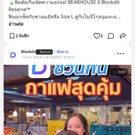
🍃จัดเต็มกับเซ็ตความอร่อย! BEARHOUSE X Blockdit 
Reserve™
ฟินยกเซ็ตกับชานมอัสสัม Size L คู่กับโมจิโรลนุ่มละม
... 
อ่านต่อ
2 บันทึก
3
Blockdit
•
ติดตาม
ยืนยันแล้ว
11 ก.ย. 2024 เวลา 04:56 • อาหาร
0:57