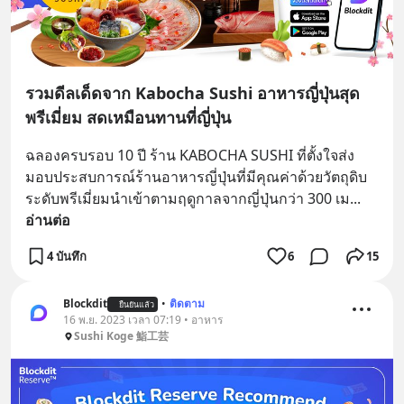
รวมดีลเด็ดจาก Kabocha Sushi อาหารญี่ปุ่นสุด
พรีเมี่ยม สดเหมือนทานที่ญี่ปุ่น
ฉลองครบรอบ 10 ปี ร้าน KABOCHA SUSHI ที่ตั้งใจส่ง
มอบประสบการณ์ร้านอาหารญี่ปุ่นที่มีคุณค่าด้วยวัตถุดิบ
ระดับพรีเมี่ยมนำเข้าตามฤดูกาลจากญี่ปุ่นกว่า 300 เม
... 
อ่านต่อ
4 บันทึก
6
15
Blockdit
•
ติดตาม
ยืนยันแล้ว
16 พ.ย. 2023 เวลา 07:19 • อาหาร
Sushi Koge 鮨⼯芸