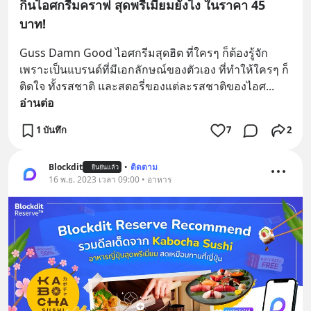
กินไอศกรีมคราฟ สุดพรีเมียมยังไง ในราคา 45
บาท!
Guss Damn Good ไอศกรีมสุดฮิต ที่ใครๆ ก็ต้องรู้จัก 
เพราะเป็นแบรนด์ที่มีเอกลักษณ์ของตัวเอง ที่ทำให้ใครๆ ก็
ติดใจ ทั้งรสชาติ และสตอรี่ของแต่ละรสชาติของไอศ
... 
อ่านต่อ
1 บันทึก
7
2
Blockdit
•
ติดตาม
ยืนยันแล้ว
16 พ.ย. 2023 เวลา 09:00 • อาหาร