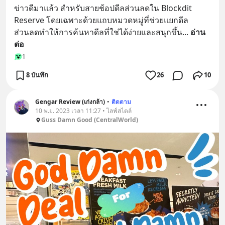
ข่าวดีมาแล้ว สำหรับสายช้อปดีลส่วนลดใน Blockdit 
Reserve โดยเฉพาะด้วยแถบหมวดหมู่ที่ช่วยแยกดีล
ส่วนลดทำให้การค้นหาดีลที่ใช่ได้ง่ายและสนุกขึ้น
... 
อ่าน
ต่อ
1
8 บันทึก
26
10
Gengar Review (เก่งกล้า)
•
ติดตาม
10 พ.ย. 2023 เวลา 11:27 • ไลฟ์สไตล์
Guss Damn Good (CentralWorld)