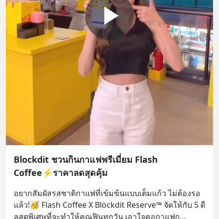
Blockdit ชวนกินกาแฟพรีเมี่ยม Flash
Coffee⚡ราคาลดสุดคุ้ม
อยากสัมผัสรสชาติกาแฟที่เข้มข้นแบบเต็มแก้ว ไม่ต้องรอ
แล้ว!🥳 Flash Coffee X Blockdit Reserve™ จัดให้กับ 5 ดี
ลสุดพิเศษที่จะทำให้คุณฟินทุกวัน เอาใจคอกาแฟก
... 