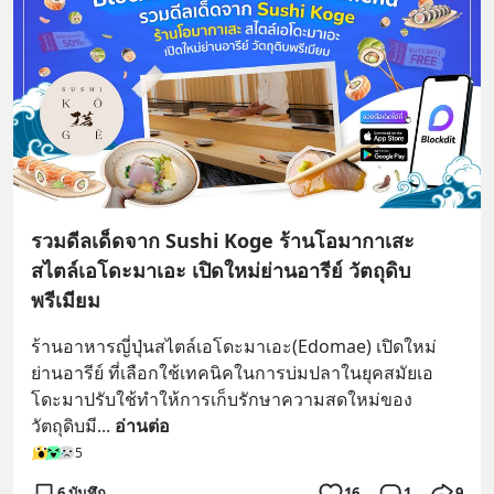
รวมดีลเด็ดจาก Sushi Koge ร้านโอมากาเสะ
สไตล์เอโดะมาเอะ เปิดใหม่ย่านอารีย์ วัตถุดิบ
พรีเมียม
ร้านอาหารญี่ปุ่นสไตล์เอโดะมาเอะ(Edomae) เปิดใหม่
ย่านอารีย์ ที่เลือกใช้เทคนิคในการบ่มปลาในยุคสมัยเอ
โดะมาปรับใช้ทำให้การเก็บรักษาความสดใหม่ของ
วัตถุดิบมี
... 
อ่านต่อ
5
6 บันทึก
16
1
9