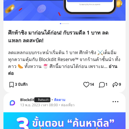
ศึกท้าชิง มาก่อนได้ก่อน! กับรวมดีล 1 บาท ลด
แหลก ลดสะบัด!
ลดแหลกแบบกระหน่ำเริ่มต้น 1 บาท ศึกท้าชิง ⚔️เต็มอิ่ม
ทุกความคุ้มกับ Blockdit Reserve™ จากร้านค้าชั้นนำ ทั้ง
คาว 🌭 ทั้งหวาน 🍧 ศึกนี้มาก่อนได้ก่อน เพราะม
... 
อ่าน
ต่อ
3 บันทึก
14
1
9
Blockdit
•
ติดตาม
ยืนยันแล้ว
13 พ.ย. 2023 เวลา 08:00 • ท่องเที่ยว