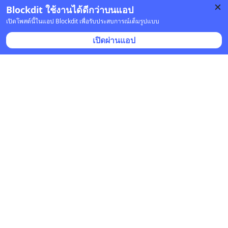
Blockdit ใช้งานได้ดีกว่าบนแอป
6 บันทึก
12
11
เปิดโพสต์นี้ในแอป Blockdit เพื่อรับประสบการณ์เต็มรูปแบบ
เปิดผ่านแอป
Blockdit
•
ติดตาม
ยืนยันแล้ว
24 ต.ค. 2023 เวลา 09:17 • อาหาร
สัมผัสประสบการณ์มื้ออาหารสุดพรีเมี่ยม ในราคา
คุ้มค่า มากกว่า 40 แบรนด์ ที่ EM DINING