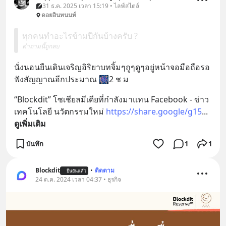
31 ธ.ค. 2025 เวลา 15:19 • ไลฟ์สไตล์
ดอยอินทนนท์
ทุกคนทำอะไรข้ามปีกันบ้างครับ ?
คำถามนี้ถูกลบ
นั่งนอนยืนเดินเจริญอิริยาบทจิ้มๆถูๆดูๆอยู่หน้าจอมือถือรอ
ฟังสัญญาณอีกประมาณ 🎆2 ช ม
“Blockdit” โซเชียลมีเดียที่กำลังมาแทน Facebook - ข่าว
เทคโนโลยี นวัตกรรมใหม่ 
https://share.google/g15
... 
ดูเพิ่มเติม
บันทึก
1
1
Blockdit
•
ติดตาม
ยืนยันแล้ว
24 ต.ค. 2024 เวลา 04:37 • ธุรกิจ