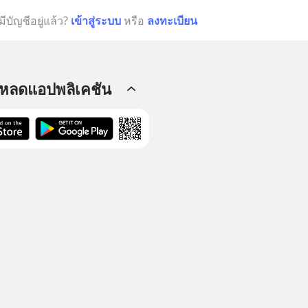
มีบัญชีอยู่แล้ว?
เข้าสู่ระบบ
หรือ
ลงทะเบียน
โหลดแอปพลิเคชัน