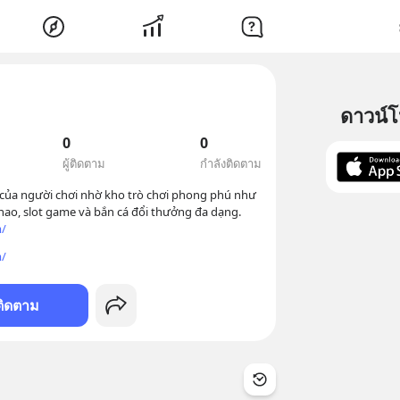
ดาวน์
0
0
ผู้ติดตาม
กำลังติดตาม
của người chơi nhờ kho trò chơi phong phú như 
thao, slot game và bắn cá đổi thưởng đa dạng. 

m/
m/
ติดตาม