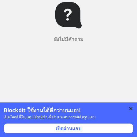
ยังไม่มีคำถาม
Blockdit ใช้งานได้ดีกว่าบนแอป
เปิดโพสต์นี้ในแอป Blockdit เพื่อรับประสบการณ์เต็มรูปแบบ
เปิดผ่านแอป