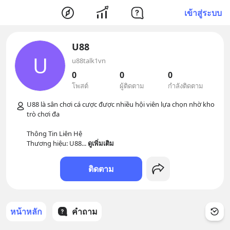
เข้าสู่ระบบ
U88
U
u88talk1vn
0
0
0
โพสต์
ผู้ติดตาม
กำลังติดตาม
U88 là sân chơi cá cược được nhiều hội viên lựa chọn nhờ kho 
trò chơi đa 

Thông Tin Liên Hệ

Thương hiệu: U88
... 
ดูเพิ่มเติม
ติดตาม
หน้าหลัก
คำถาม