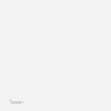
โฆษณา