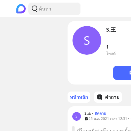
S.王
S
1
โพสต์
หน้าหลัก
คำถาม
S.王
•
ติดตาม
S
25 ต.ค. 2021 เวลา 12:31 •
มีใครหนีเฟสบุ๊ค มาแอพนี้เ