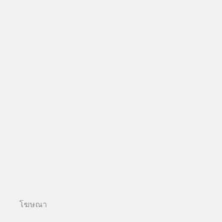
โฆษณา