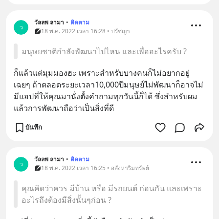
วัลลพ ลามา
•
ติดตาม
ว
18 พ.ค. 2022 เวลา 16:28 • ปรัชญา
มนุษยชาติกำลังพัฒนาไปไหน และเพื่ออะไรครับ ?
ก็แล้วแต่มุมมองฮะ เพราะสำหรับบางคนก็ไม่อยากอยู่
เฉยๆ ถ้าตลอดระยะเวลา10,000ปีมนุษย์ไม่พัฒนาก็อาจไม่
มีแอปที่ให้คุณมานั่งตั้งคำถามทุกวันนี้ก็ได้ ซึ่งสำหรับผม
แล้วการพัฒนาถือว่าเป็นสิ่งที่ดี
บันทึก
วัลลพ ลามา
•
ติดตาม
ว
18 พ.ค. 2022 เวลา 16:25 • อสังหาริมทรัพย์
คุณคิดว่าควร มีบ้าน หรือ มีรถยนต์ ก่อนกัน และเพราะ
อะไรถึงต้องมีสิ่งนั้นๆก่อน ?