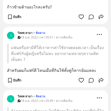
ก้าวข้ามด้านอะไรละครับ?
บันทึก
วัลลพ ลามา
•
ติดตาม
ว
18 ธ.ค. 2022 เวลา 05:51 • ความคิดเห็น
แฟนหรือสามีที่ให้เราหารค่าใช้จ่ายตลอดเวลา เป็นเรื่อง
ที่แฟร์กับผู้หญิงหรือไม่คะ อยากถามหลายๆความคิด
เห็นค่ะ ?
สำหรับผมก็แฟร์ดี ไหนเมื่อที่กินใช้ทั้งคู่ก็หารนั่นแหละ
บันทึก
วัลลพ ลามา
•
ติดตาม
ว
18 ธ.ค. 2022 เวลา 05:49 • ความคิดเห็น