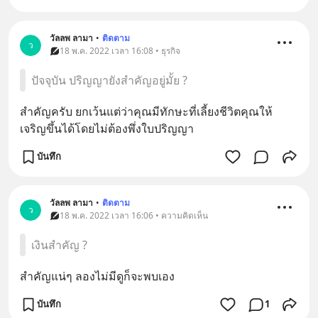
วัลลพ ลามา
•
ติดตาม
ว
18 พ.ค. 2022 เวลา 16:08 • ธุรกิจ
ปัจจุบัน ปริญญายังสำคัญอยู่มั้ย ?
สำคัญครับ ยกเว้นแต่ว่าคุณมีทักษะที่เลี้ยงชีวิตคุณให้
เจริญขึ้นได้โดยไม่ต้องพึ่งใบปริญญา
บันทึก
วัลลพ ลามา
•
ติดตาม
ว
18 พ.ค. 2022 เวลา 16:06 • ความคิดเห็น
เงินสำคัญ ?
สำคัญแน่ๆ ลองไม่มีดูก็จะพบเอง
บันทึก
1