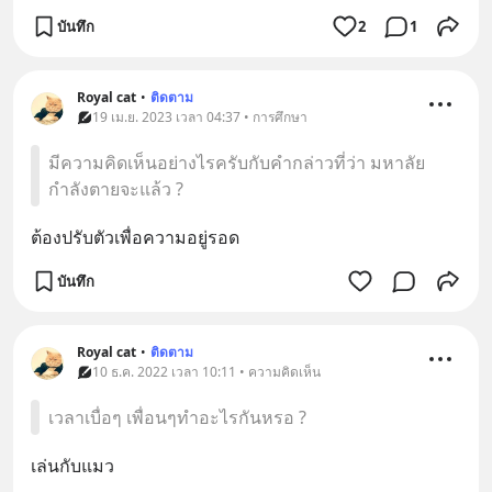
บันทึก
2
1
Royal cat
•
ติดตาม
19 เม.ย. 2023 เวลา 04:37 • การศึกษา
มีความคิดเห็นอย่างไรครับกับคำกล่าวที่ว่า มหาลัย
กำลังตายจะแล้ว ?
ต้องปรับตัวเพื่อความอยู่รอด
บันทึก
Royal cat
•
ติดตาม
10 ธ.ค. 2022 เวลา 10:11 • ความคิดเห็น
เวลาเบื่อๆ เพื่อนๆทำอะไรกันหรอ ?
เล่นกับแมว