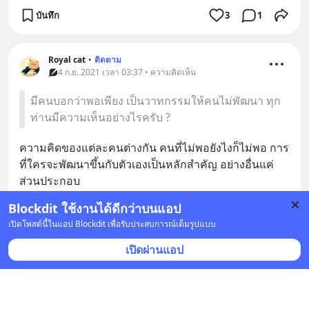
บันทึก
3
1
Royal cat
•
ติดตาม
4 ก.ย. 2021 เวลา 03:37 • ความคิดเห็น
มีคนบอกว่าพอเพียง เป็นวาทกรรมให้คนไม่พัฒนา ทุก
ท่านมีความเห็นอย่างไรครับ ?
ความคิดของแต่ละคนต่างกัน คนที่ไม่พอยังไงก็ไม่พอ การ
ที่ใครจะพัฒนาขึ้นกับตัวเองเป็นหลักสำคัญ อย่างอื่นแค่
ส่วนประกอบ
Blockdit ใช้งานได้ดีกว่าบนแอป
บันทึก
1
เปิดโพสต์นี้ในแอป Blockdit เพื่อรับประสบการณ์เต็มรูปแบบ
เปิดผ่านแอป
Royal cat
•
ติดตาม
13 ส.ค. 2021 เวลา 13:16 • การเมือง
ระบบราชการไทย ทำไมถึงยังมีความเลื่อมล้ำ ความไม่