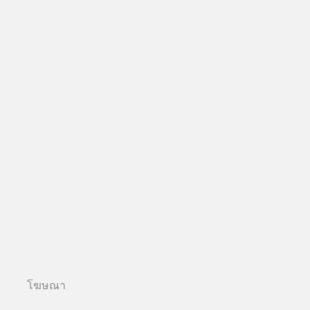
โฆษณา