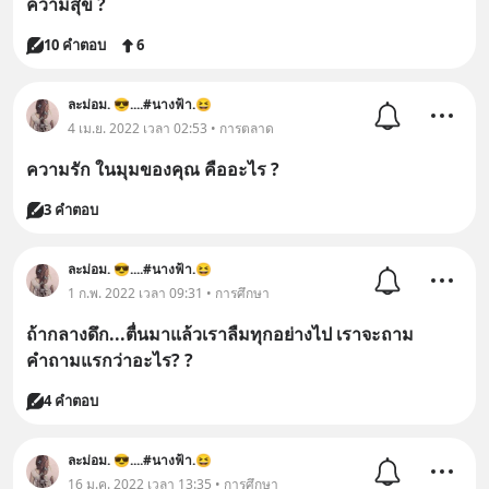
ความสุข ?
10 คำตอบ
6
ละม่อม. 😎....#นางฟ้า.😆
4 เม.ย. 2022 เวลา 02:53 • การตลาด
ความรัก ในมุมของคุณ คืออะไร ?
3 คำตอบ
ละม่อม. 😎....#นางฟ้า.😆
1 ก.พ. 2022 เวลา 09:31 • การศึกษา
ถ้ากลางดึก...ตื่นมาแล้วเราลืมทุกอย่างไป เราจะถาม
คำถามแรกว่าอะไร? ?
4 คำตอบ
ละม่อม. 😎....#นางฟ้า.😆
16 ม.ค. 2022 เวลา 13:35 • การศึกษา