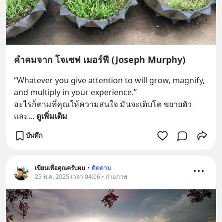
คำคมจาก โจเซฟ เมอร์ฟี (Joseph Murphy)
“Whatever you give attention to will grow, magnify, 
and multiply in your experience.”
อะไรก็ตามที่คุณให้ความสนใจ มันจะเติบโต ขยายตัว 
และ
... 
ดูเพิ่มเติม
บันทึก
เขียนเพื่อคุณครับผม
•
ติดตาม
25 พ.ค. 2025 เวลา 04:06 • ถ่ายภาพ