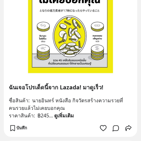
ฉันเจอโปรเด็ดนี้จาก Lazada! มาดูเร็ว!
ชื่อสินค้า:  นายอินทร์ หนังสือ กิจวัตรสร้างความรวยที่
คนรวยแล้วไม่เคยบอกคุณ
ราคาสินค้า:  ฿245
... 
ดูเพิ่มเติม
บันทึก