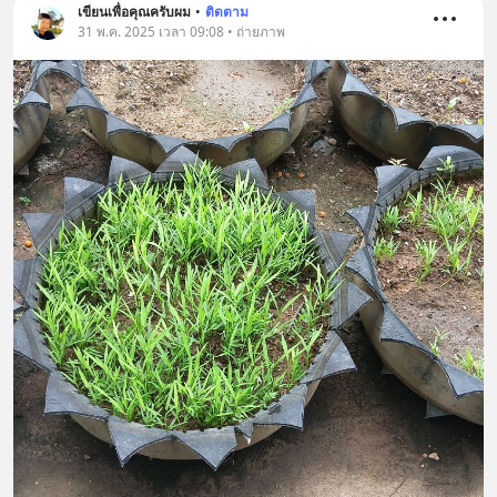
เขียนเพื่อคุณครับผม
•
ติดตาม
31 พ.ค. 2025 เวลา 09:08 • ถ่ายภาพ