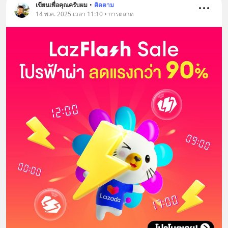
เขียนเพื่อคุณครับผม
•
ติดตาม
14 พ.ค. 2025 เวลา 11:10 • การตลาด