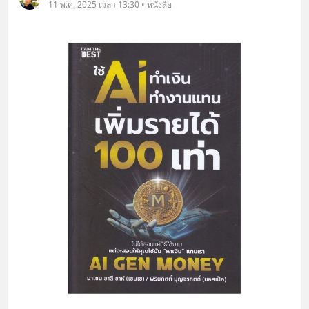
11 พ.ค. 2025 เวลา 13:30 • หนังสือ