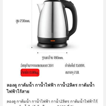
ลองดู กาต้มน้ำ กาน้ำไฟฟ้า กาน้ำ2ลิตร กาต้มน้ำ
ไฟฟ้าไร้สาย
ลองดู กาต้มน้ำ กาน้ำไฟฟ้า กาน้ำ2ลิตร กาต้มน้ำไฟฟ้าไร้