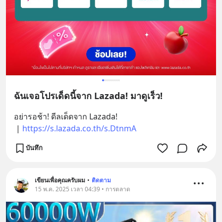
ฉันเจอโปรเด็ดนี้จาก Lazada! มาดูเร็ว!
อย่ารอช้า! ดีลเด็ดจาก Lazada!
 | 
https://s.lazada.co.th/s.DtnmA
บันทึก
เขียนเพื่อคุณครับผม
•
ติดตาม
15 พ.ค. 2025 เวลา 04:39 • การตลาด