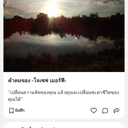
คำคมของ -โจเซฟ เมอร์ฟี-
''เปลี่ยนความคิดของคุณ แล้วคุณจะเปลี่ยนชะตาชีวิตของ
คุณได้''
บันทึก