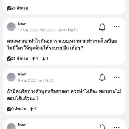
21 คำตอบ
Now
17 ก.ค. 2022 เวลา 09:33 • ความคิดเห็น
คนเหงาเขาทำไรกันอะ เราแบบเหงามากทำงานก็เหนื่อย
ไม่มีใครให้พูดด้วยให้ระบาย อีก เห้อๆ ?
21 คำตอบ
1
1
Now
9 ก.ค. 2022 เวลา 18:20
ถ้ามีคนจิกทางคำพูดหรือสายตา ควรทำไงดีอะ พยายามไม่
ตอบโต้แล้วนะ ?
9 คำตอบ
1
Now