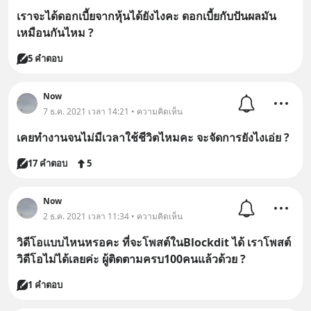
เราจะได้ดอกเบี้ยจากหุ้นได้ยังไงคะ ดอกเบี้ยกับปันผลมัน
เหมือนกันไหม ?
5 คำตอบ
Now
7 ธ.ค. 2021 เวลา 14:21 • ความคิดเห็น
เคยทำงานจนไม่มีเวลาใช้ชีวิตไหมคะ จะจัดการยังไงเอ่ย ?
17 คำตอบ
5
Now
2 ธ.ค. 2021 เวลา 11:34 • ความคิดเห็น
วิดีโอแบบไหนหรอคะ ที่จะโพสต์ในBlockdit ได้ เราโพสต์
วิดีโอไม่ได้เลยค่ะ ผู้ติดตามครบ100คนแล้วด้วย ?
1 คำตอบ