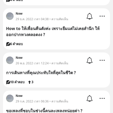
Now
29 ธ.ค. 2022 เวลา 04:38 • ความคิดเห็น
How to ให้เพื่อนคืนตังค่ะ เพราะยืมแต่ไม่เคยสำนึก ให้
ออกปากทวงตลอดงง ?
6 คำตอบ
Now
26 พ.ย. 2022 เวลา 12:24 • ความคิดเห็น
การเดินทางที่คุณประทับใจที่สุดในชีวิต ?
10 คำตอบ
3
Now
29 ก.ค. 2022 เวลา 06:36 • ความคิดเห็น
ขอเพลงที่ชอบในช่วงนี้คนละเพลงหน่อยค่า ?