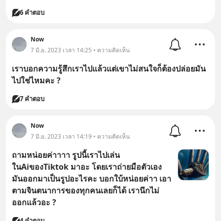
6 คำตอบ
Now
7 มิ.ย. 2023 เวลา 14:25 • ความคิดเห็น
เราบอกความรู้สึกเราไปแล้วแต่เขาไม่สนใจก็ต้องปล่อยมัน
ไปใช่ไหมคะ ?
7 คำตอบ
Now
7 มิ.ย. 2023 เวลา 14:19 • ความคิดเห็น
ถามหน่อยค่าาาา รูปนี้เราไปเล่น
ในAiของTiktok มาอะ โดยเราถ่ายมือตัวเอง
มันออกมาเป็นรูปอะไรคะ บอกใบ้หน่อยค่าา เอา
ตามจินตนาการของทุกคนเลยก็ได้ เรานึกไม่
ออกแล้วอะ ?
4 คำตอบ