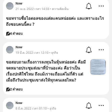
Now
21 เม.ย. 2022 เวลา 14:33 • ความคิดเห็น
ขอทราบชื่อไอดอลของแต่ละคนหน่อยค่ะ และเพราะอะไร
ถึงชอบคนนี้คะ ?
4 คำตอบ
Now
19 มี.ค. 2022 เวลา 12:10 • ธุรกิจ
ขอสอบถามเรื่องการลงทุนในหุ้นหน่อยค่ะ คือมี
จดหมายประชุมส่งมาที่บ้านอะค่ะ คือว่าเป็น
เรื่องปกติใช่ไหม ถึงแม้เราจะถือแค่ไม่กี่ตัว แต่
เมื่อถึงวันประชุมเขาส่งให้ทุกคนเลยไหม?
2 คำตอบ
Now
8 มี.ค. 2022 เวลา 01:10 • ธุรกิจ