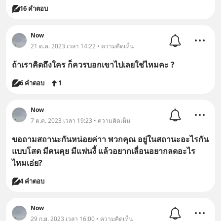
16 คำตอบ
Now
21 ต.ค. 2023 เวลา 14:22 • ความคิดเห็น
ถ้าเราคิดถึงใคร ก็ควรบอกเขาไปเลยใช่ไหมคะ ?
6 คำตอบ
1
Now
7 ต.ค. 2023 เวลา 19:23 • ความคิดเห็น
ขอถามสถานะกันหน่อยค่าา พวกคุณ อยู่ในสถานะอะไรกัน
แบบโสด มีคนคุย มีแฟนงี้ แล้วอยากเลื่อนอยากลดอะไร
ไหมเอ่ย?
4 คำตอบ
Now
29 ก.ย. 2023 เวลา 16:00 • ความคิดเห็น