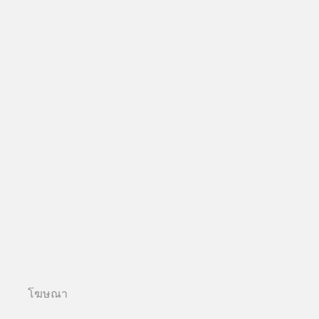
โฆษณา