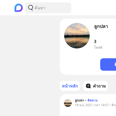
ลูกปลา
3
โพสต์
หน้าหลัก
คำถาม
ลูกปลา
•
ติดตาม
18 พ.ย. 2021 เวลา 14:57 • สิ่