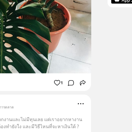
1
• การตลาด
ตกงานและไม่มีทุนเลย แต่เราอยากหางาน
้องทำยังใง และมีวิธีไหนที่จะหาเงินใด้ ?