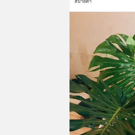
สบายตา