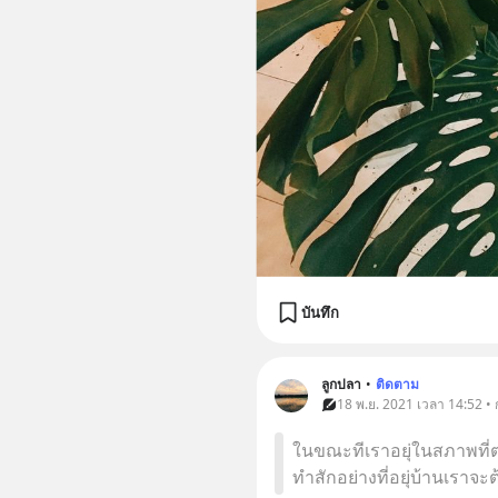
บันทึก
ลูกปลา
•
ติดตาม
18 พ.ย. 2021 เวลา 14:52 
ในขณะทีเราอยุ่ในสภาพที่
ทำสักอย่างที่อยุ่บ้านเราจะต