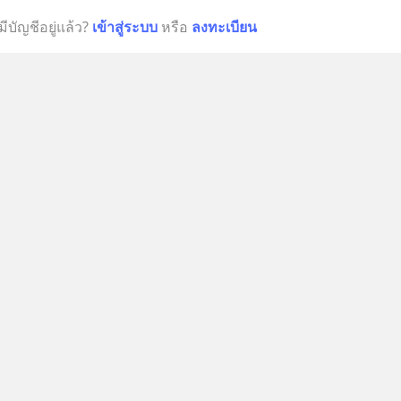
มีบัญชีอยู่แล้ว?
เข้าสู่ระบบ
หรือ
ลงทะเบียน