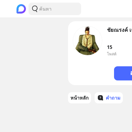
ชัยณรงค์ เ
15
โพสต์
หน้าหลัก
คำถาม