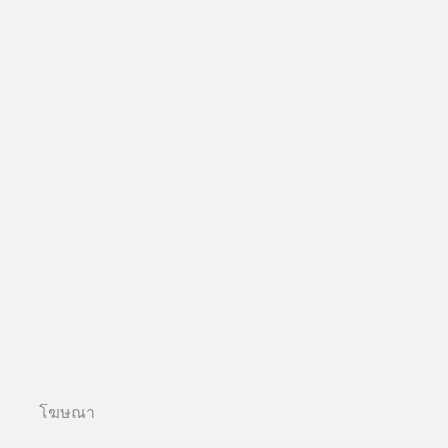
โฆษณา