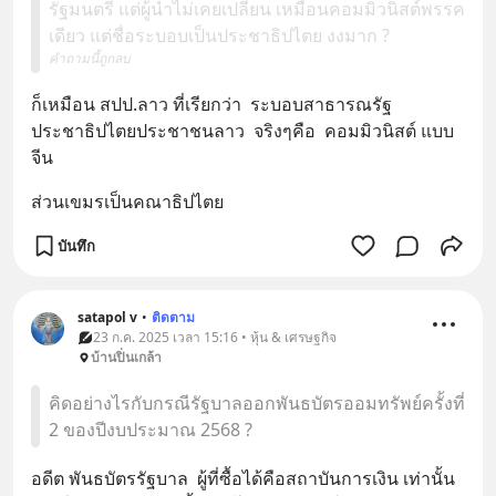
รัฐมนตรี แต่ผู้นำไม่เคยเปลี่ยน เหมือนคอมมิวนิสต์พรรค
เดียว แต่ชื่อระบอบเป็นประชาธิปไตย งงมาก ?
คำถามนี้ถูกลบ
ก็เหมือน​ สปป.ลาว​ ที่เรียกว่า​  ระบอบสาธารณรัฐ
ประชาธิปไตยประชาชนลาว​  จริงๆคือ​  คอมมิวนิสต์​ แบบ
จีน
ส่วนเขมรเป็นคณาธิปไตย​
บันทึก
satapol​ v
•
ติดตาม
23 ก.ค. 2025 เวลา 15:16 • หุ้น & เศรษฐกิจ
บ้านปิ่นเกล้า
คิดอย่างไรกับกรณีรัฐบาลออกพันธบัตรออมทรัพย์ครั้งที่
2 ของปีงบประมาณ 2568 ?
อดีต​ พันธบัตรรัฐบาล​  ผู้ที่ซื้อได้คือ​สถาบันการเงิน​ เท่านั้น​ 