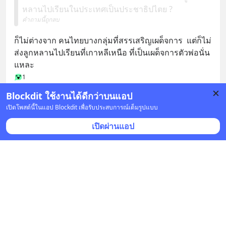
หลานไปเรียนในประเทศเป็นประชาธิปไตย ?
คำถามนี้ถูกลบ
ก็ไม่ต่างจาก​ คนไทยบางกลุ่มที่สรรเสริญ​เผด็จการ​  แต่ก็ไม่
ส่งลูกหลานไปเรียนที่เกาหลีเหนือ​ ที่เป็นเผด็จการตัวพ่อนั่น
แหละ​
1
Blockdit ใช้งานได้ดีกว่าบนแอป
บันทึก
เปิดโพสต์นี้ในแอป Blockdit เพื่อรับประสบการณ์เต็มรูปแบบ
เปิดผ่านแอป
satapol​ v
•
ติดตาม
10 มิ.ย. 2025 เวลา 14:41 • ธุรกิจ
หนี้ครัวเรือนสูง เด็กจบใหม่ตกงาน สะท้อนอะไร แก้ยัง
ไง ?
คำถามนี้ถูกลบ
มีความเห็นดังนี้
1.อัตราการเจริญเติบโตทางเศรษฐกิจ​ ลบ​เจ็ด (-7)ในยุคโค