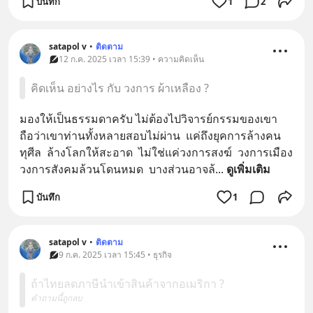
บันทึก
1
2
satapol​ v
•
ติดตาม
12 ก.ค. 2025 เวลา 15:39 • ความคิดเห็น
คิดเห็น อย่างไร กับ วงการ ผ้าเหลือง ?
มองให้เป็นธรรมดาครับ​ ไม่ต้องไปวิจารย์กรรมของเขา  ​  
ถือว่าเขาท่านทั้งหลายสอบไม่ผ่าน​  แค่ถึงยุคการล้างคน
ทุศีล​  ล้างโลกให้สะอาด​  ไม่ใช่แค่วงการสงฆ์​  วงการเมือง​ 
วง​การสังคมล้วนโดนหมด​  บางส่วนอาจล้
... 
ดูเพิ่มเติม
บันทึก
1
satapol​ v
•
ติดตาม
9 ก.ค. 2025 เวลา 15:45 • ธุรกิจ
ถ้าไทยลดภาษีนำเข้าสินค้าจากอเมริกา ?
คำถามนี้ถูกลบ