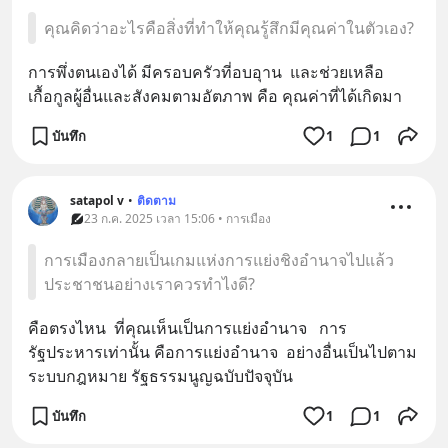
คุณคิดว่าอะไรคือสิ่งที่ทำให้คุณรู้สึกมีคุณค่าในตัวเอง?
การพึ่งตนเองได้​ มีครอบครัวที่อบอุาน​  และช่วยเหลือ
เกื้อกูลผู้อื่นและสังคมตามอัตภาพ​ คือ​ คุณค่าที่ได้เกิดมา
บันทึก
1
1
satapol​ v
•
ติดตาม
23 ก.ค. 2025 เวลา 15:06 • การเมือง
การเมืองกลายเป็นเกมแห่งการแย่งชิงอำนาจไปแล้ว
ประชาชนอย่างเราควรทำไงดี?
คือตรงไหน​  ที่คุณเห็นเป็นการแย่งอำนาจ​   การ
รัฐประหารเท่านั้น​ คือ​การแย่งอำนา​จ​  อย่างอื่นเป็นไปตาม
ระบบกฎหมาย​ รัฐธรรมนูญฉบับปัจจุบัน
บันทึก
1
1