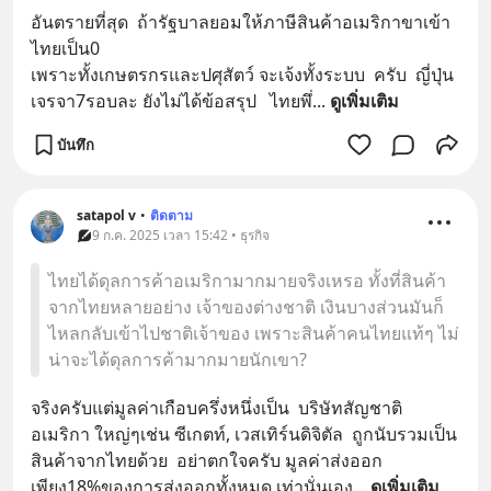
อันตรายที่สุด​  ถ้ารัฐบาลยอมให้ภาษีสินค้าอเมริกาขาเข้า
ไทยเป็น0​
เพราะทั้งเกษตรกร​และปศุสัตว์​ จะเจ้งทั้งระบบ​  ครับ​  ญี่ปุ่น
เจรจา7รอบละ​ ยังไม่ได้ข้อสรุป​   ไทยพึ่
... 
ดูเพิ่มเติม
บันทึก
satapol​ v
•
ติดตาม
9 ก.ค. 2025 เวลา 15:42 • ธุรกิจ
ไทยได้ดุลการค้าอเมริกามากมายจริงเหรอ ทั้งที่สินค้า
จากไทยหลายอย่าง เจ้าของต่างชาติ เงินบางส่วนมันก็
ไหลกลับเข้าไปชาติเจ้าของ เพราะสินค้าคนไทยแท้ๆ ไม่
น่าจะได้ดุลการค้ามากมายนักเขา?
จริงครับ​แต่มูลค่าเกือบครึ่งหนึ่ง​เป็น  บริษัทสัญชาติ
อเมริกา​ ใหญ่ๆ​เช่น ซีเกตท์​, เวสเทิร์นดิจิตัล​  ถูกนับรวมเป็น
สินค้าจากไทยด้วย​  อย่าตกใจครับ​ มูลค่าส่งออก
เพียง18%ของการส่งออกทั้งหมด​ เท่านั่นเอง
... 
ดูเพิ่มเติม