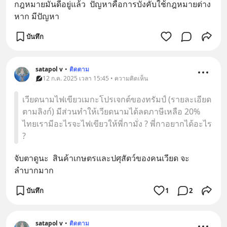
กฎหมายมันดีอยู่แล้ว​  ปัญหาคือ​การบังคับใช้กฎหมายต่าง
หาก​ มีปัญหา​
บันทึก
satapol​ v
•
ติดตาม
12 ก.ค. 2025 เวลา 15:45 • ความคิดเห็น
เวียดนามไฟเขียวเมกะโปรเจกต์ของทรัมป์ (รายละเอียด
ตามลิงก์) มีส่วนทำให้เวียดนามได้ลดภาษีเหลือ 20%
ไทยเรามีอะไรจะไฟเขียวให้พี่กามั่ง ? พี่กาอยากได้อะไร
?
จ​ับตาดูนะ​  สินค้าเกษตรและปศุสัตว์ของคนเวียด​ จะ
ลำบากมาก​
บันทึก
1
2
satapol​ v
•
ติดตาม