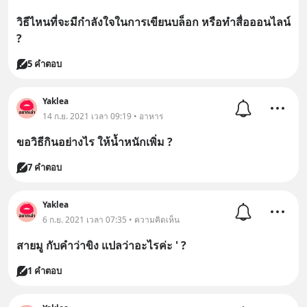
วิธีไหนที่จะมีกำลังใจในการเขียนบล็อก หรือทำสื่อออนไลน์
?
5 คำตอบ
Yaklea
14 ก.ย. 2021 เวลา 09:19 • อาหาร
ขอวิธีกินอย่างไร ให้น้ำหนักเพิ่ม ?
7 คำตอบ
Yaklea
6 ก.ย. 2021 เวลา 07:35 • ความคิดเห็น
สายมู กับคำว่าขิง แปลว่าอะไรค่ะ ' ?
1 คำตอบ