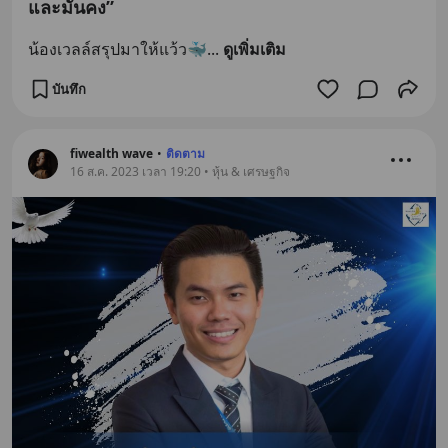
และมั่นคง”
น้องเวลล์สรุปมาให้แว้ว🐳
... 
ดูเพิ่มเติม
บันทึก
fiwealth wave
•
ติดตาม
16 ส.ค. 2023 เวลา 19:20 • หุ้น & เศรษฐกิจ