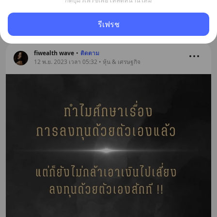
กดปุ่มรีเฟรชเพื่อโหลดหน้านี้ใหม่
บันทึก
รีเฟรช
fiwealth wave
•
ติดตาม
12 พ.ย. 2023 เวลา 05:32 • หุ้น & เศรษฐกิจ