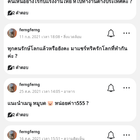
คนเห็นอย่างไรกับแรงงานไทย ที่ไปทำงานต่างประเทศคะ ?
2 คำตอบ
ferngferng
11 ก.ย. 2021 เวลา 18:08 • สิ่งแวดล้อม
ทุกคนรักษ์โลกแล้วหรือยังคะ มาแชร์ทริครักโลกที่ทำกัน
ค่ะ ?
1 คำตอบ
ferngferng
25 ส.ค. 2021 เวลา 14:05 • อาหาร
แนะนำเมนู หมูบด 🐷 หน่อยค่าา555 ?
2 คำตอบ
ferngferng
16 ส.ค. 2021 เวลา 15:51 • ความคิดเห็น