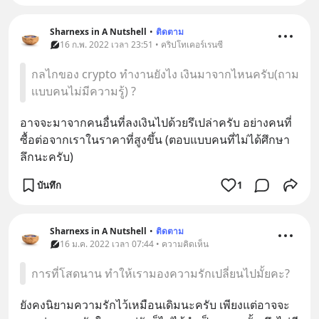
Sharnexs in A Nutshell
•
ติดตาม
16 ก.พ. 2022 เวลา 23:51 • คริปโทเคอร์เรนซี
กลไกของ crypto ทำงานยังไง เงินมาจากไหนครับ(ถาม
เเบบคนไม่มีความรู้) ?
อาจจะมาจากคนอื่นที่ลงเงินไปด้วยรึเปล่าครับ อย่างคนที่
ซื้อต่อจากเราในราคาที่สูงขึ้น (ตอบแบบคนที่ไม่ได้ศึกษา
ลึกนะครับ)
บันทึก
1
Sharnexs in A Nutshell
•
ติดตาม
16 ม.ค. 2022 เวลา 07:44 • ความคิดเห็น
การที่โสดนาน ทำให้เรามองความรักเปลี่ยนไปมั้ยคะ?
ยังคงนิยามความรักไว้เหมือนเดิมนะครับ เพียงแต่อาจจะ