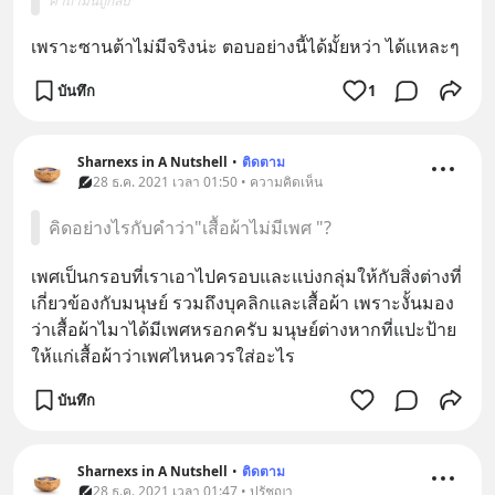
คำถามนี้ถูกลบ
เพราะซานต้าไม่มีจริงน่ะ ตอบอย่างนี้ได้มั้ยหว่า ได้แหละๆ
บันทึก
1
Sharnexs in A Nutshell
•
ติดตาม
28 ธ.ค. 2021 เวลา 01:50 • ความคิดเห็น
คิดอย่างไรกับคำว่า"เสื้อผ้าไม่มีเพศ "?
เพศเป็นกรอบที่เราเอาไปครอบและแบ่งกลุ่มให้กับสิ่งต่างที่
เกี่ยวข้องกับมนุษย์ รวมถึงบุคลิกและเสื้อผ้า เพราะงั้นมอง
ว่าเสื้อผ้าไมาได้มีเพศหรอกครับ มนุษย์ต่างหากที่แปะป้าย
ให้แก่เสื้อผ้าว่าเพศไหนควรใส่อะไร
บันทึก
Sharnexs in A Nutshell
•
ติดตาม
28 ธ.ค. 2021 เวลา 01:47 • ปรัชญา