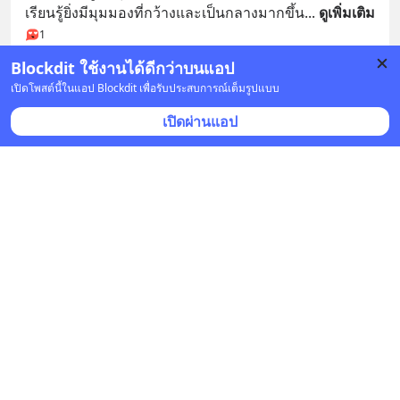
เรียนรู้ยิ่งมีมุมมองที่กว้างและเป็นกลางมากขึ้น
... 
ดูเพิ่มเติม
1
Blockdit ใช้งานได้ดีกว่าบนแอป
บันทึก
4
เปิดโพสต์นี้ในแอป Blockdit เพื่อรับประสบการณ์เต็มรูปแบบ
เปิดผ่านแอป
Sharnexs in A Nutshell
•
ติดตาม
26 ธ.ค. 2021 เวลา 09:30 • ปรัชญา
ภาพนี้หมายความว่าอะไร ?
คำถามนี้ถูกลบ
คงจะการแบ่งเป็นกลุ่มที่เหมือนตนกับกลุ่มที่เป็นอื่น นำไปสู่
การล่าแม่มด
บันทึก
Sharnexs in A Nutshell
•
ติดตาม
26 ธ.ค. 2021 เวลา 01:45 • ไลฟ์สไตล์