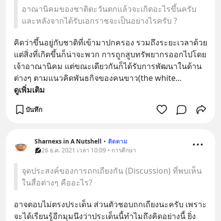
อาณานิคมของชาติตะวันตกแล้วจะเกิดอะไรขึ้นครับ
และหลังจากได้รับเอกราชจะเป็นอย่างไรครับ ?
คิดว่าขึ้นอยู่กับชาติที่เข้ามาปกครอง รวมถึงระยะเวลาด้วย 
แต่สิ่งที่เกิดขึ้นก็น่าจะพวก การถูกสูบทรัพยากรออกไปโดย
เจ้าอาณานิคม แต่ขณะเดียวกันก็ได้รับการพัฒนาในด้าน
ต่างๆ ตามแนวคิดพันธกิจของคนขาว(the white
... 
ดูเพิ่มเติม
บันทึก
Sharnexs in A Nutshell
•
ติดตาม
26 ธ.ค. 2021 เวลา 10:09 • การศึกษา
จุดประสงค์ของการถกเถียงกัน (Discussion) ที่พบเห็น
ในสื่อต่างๆ คืออะไร?
อาจตอบไม่ตรงประเด็น ส่วนตัวชอบถกเถียงนะครับ เพราะ
จะได้เรียนรู้อีกมุมนึงว่าประเด็นนี้ทำไมถึงคิดอย่างนี้ ยิ่ง