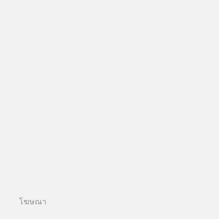
โฆษณา