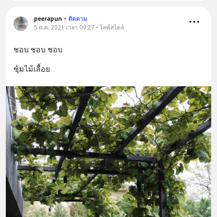
peerapun
•
ติดตาม
5 ต.ค. 2021 เวลา 09:27 • ไลฟ์สไตล์
ชอบ ชอบ ชอบ
ซุ้มไม้เลื้อย