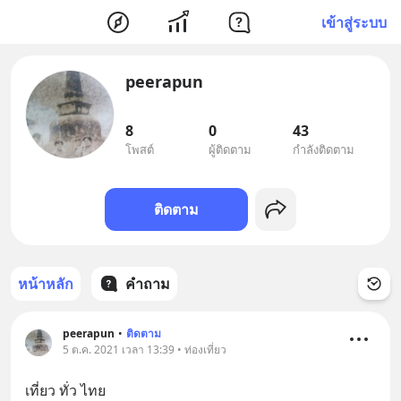
เข้าสู่ระบบ
peerapun
8
0
43
โพสต์
ผู้ติดตาม
กำลังติดตาม
ติดตาม
หน้าหลัก
คำถาม
peerapun
•
ติดตาม
5 ต.ค. 2021 เวลา 13:39 • ท่องเที่ยว
เที่ยว ทั่ว ไทย