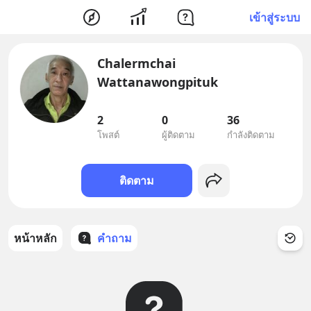
เข้าสู่ระบบ
Chalermchai
Wattanawongpituk
2
0
36
โพสต์
ผู้ติดตาม
กำลังติดตาม
ติดตาม
หน้าหลัก
คำถาม