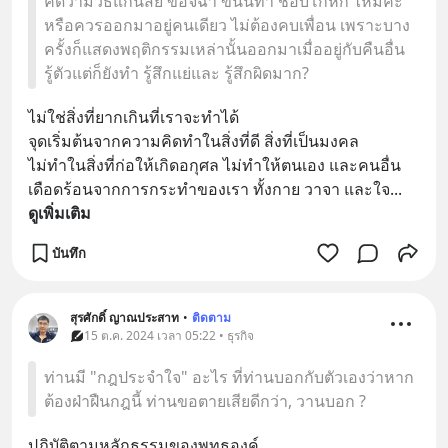
คิดว่ามีวิธีแก้นิสัย ขี้อิจฉา ขี้นินทา ชอบโกหก ไหมค่ะ
หรือควรออกมาอยู่คนเดียว ไม่ต้องคบเพื่อน เพราะบาง
ครั้งก็แสดงพฤติกรรมเหล่านั้นออกมาเมื่ออยู่กับคืนอื่น
รู้ตัวแต่ก็ยังทำ รู้สึกแย่และ รู้สึกผิดมาก?
ไม่ใช่สิ่งที่ยากเกินที่เราจะทำได้ 
จุดเริ่มต้นจากความคิดทำในสิ่งที่ดี สิ่งที่เป็นมงคล
ไม่ทำในสิ่งที่ก่อให้เกิดอกุศล ไม่ทำให้ตนเอง และคนอื่น
เดือดร้อนจากการกระทำของเรา ทั้งกาย วาจา และใจ
... 
ดูเพิ่มเติม
บันทึก
สุรศักดิ์ ญาณประสาท
•
ติดตาม
15 ต.ค. 2024 เวลา 05:22 • ธุรกิจ
ท่านมี "กฎประจำใจ" อะไร ที่ท่านบอกกับตัวเองว่าหาก
ต้องฝ่าฝืนกฎนี้ ท่านขอตายเสียดีกว่า, วานบอก ?
ปฏิบัติตามหลักธรรมของพุทธองค์