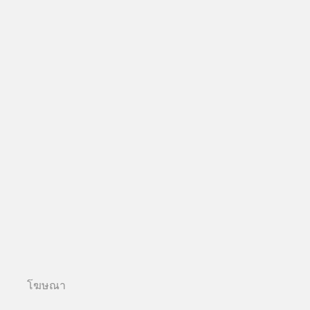
โฆษณา