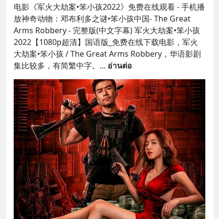
电影《军火大劫案•笨小孩2022》免费在线观看 - 手机播
放神奇动物：邓布利多之谜•笨小孩中国- The Great 
Arms Robbery - 完整版(中文字幕) 军火大劫案•笨小孩 
2022【1080p超清】国语版_免费在线下载电影，军火
大劫案•笨小孩 / The Great Arms Robbery，华语影剧
集比较多，有简繁中字。
... 
อ่านต่อ