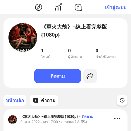
เข้าสู่ระบบ
《軍火大劫》‒線上看完整版
{1080p}
1
0
0
โพสต์
ผู้ติดตาม
กำลังติดตาม
ติดตาม
หน้าหลัก
คำถาม
《軍火大劫》‒線上看完整版{1080p}
•
ติดตาม
9 เม.ย. 2022 เวลา 17:00 • ภาพยนตร์ & ซีรีส์