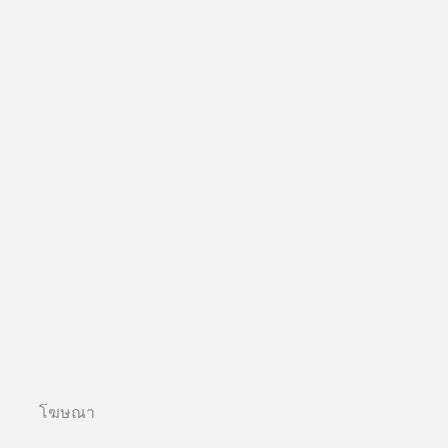
โฆษณา