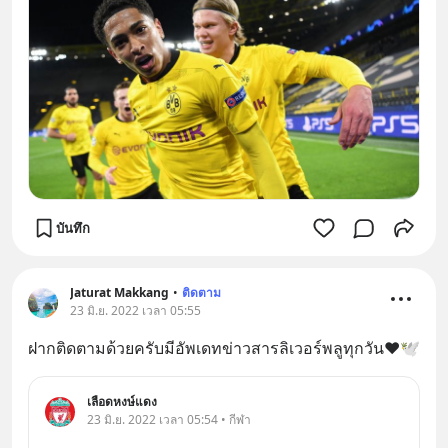
บันทึก
Jaturat Makkang
•
ติดตาม
23 มิ.ย. 2022 เวลา 05:55
ฝากติดตามด้วยครับมีอัพเดทข่าวสารลิเวอร์พลูทุกวัน❤️🕊
เลือดหงษ์แดง
23 มิ.ย. 2022 เวลา 05:54 • กีฬา