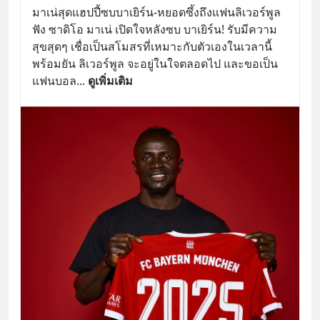
มาเน่สุดแฮปปี้ซบบาเยิร์น-หยอดซึ้งถึงแฟนลิเวอร์พูล
ฟัง ซาดิโอ มาเน่ เปิดใจหลังซบ บาเยิร์น! รับมีความ
สุขสุดๆ เชื่อเป็นสโมสรที่เหมาะกับตัวเองในเวลานี้ 
พร้อมยัน ลิเวอร์พูล จะอยู่ในใจตลอดไป และขอเป็น
แฟนบอล
... 
ดูเพิ่มเติม