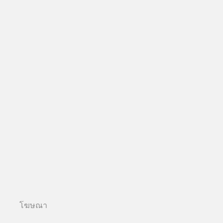
โฆษณา