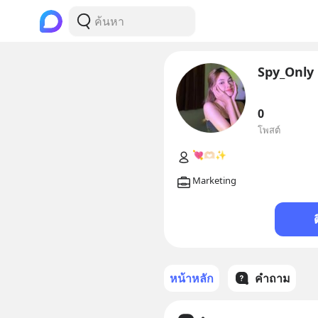
Spy_Only
0
โพสต์
หน้าหลัก
คำถาม