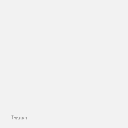
โฆษณา