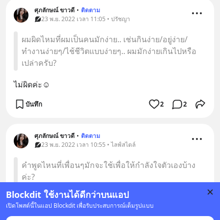
ศุภลักษณ์ ขาวดี
•
ติดตาม
23 พ.ย. 2022 เวลา 11:05 • ปรัชญา
ผมผิดไหมที่ผมเป็นคนมักง่าย.. เช่นกินง่าย/อยู่ง่าย/
ทำงานง่ายๆ/ไช้ชีวิตแบบง่ายๆ.. ผมมักง่ายเกินไปหรือ
เปล่าครับ?
ไม่ผิดค่ะ☺️
บันทึก
2
2
ศุภลักษณ์ ขาวดี
•
ติดตาม
23 พ.ย. 2022 เวลา 10:55 • ไลฟ์สไตล์
คำพูดไหนที่เพื่อนๆมักจะใช้เพื่อให้กำลังใจตัวเองบ้าง
ค่ะ?
Blockdit ใช้งานได้ดีกว่าบนแอป
ต้องสู้
เปิดโพสต์นี้ในแอป Blockdit เพื่อรับประสบการณ์เต็มรูปแบบ
บันทึก