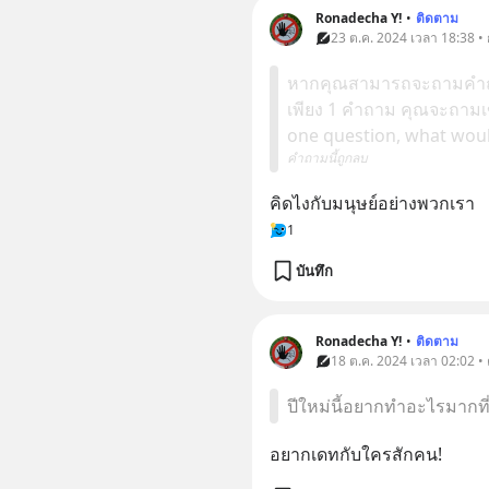
Ronadecha Y!
•
ติดตาม
23 ต.ค. 2024 เวลา 18:38 •
หากคุณสามารถจะถามคำถาม
เพียง 1 คำถาม คุณจะถามเข
one question, what would
คำถามนี้ถูกลบ
คิดไงกับมนุษย์อย่างพวกเรา
1
บันทึก
Ronadecha Y!
•
ติดตาม
18 ต.ค. 2024 เวลา 02:02 •
ปีใหม่นี้อยากทำอะไรมากที่
อยากเดทกับใครสักคน!