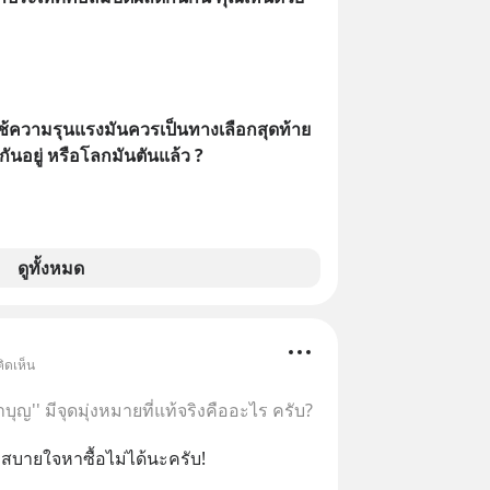
้ความรุนแรงมันควรเป็นทางเลือกสุดท้าย
นอยู่ หรือโลกมันตันแล้ว ?
ดูทั้งหมด
ิดเห็น
ญ'' มีจุดมุ่งหมายที่แท้จริงคืออะไร ครับ?
มสบายใจหาซื้อไม่ได้นะครับ!