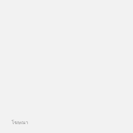
โฆษณา