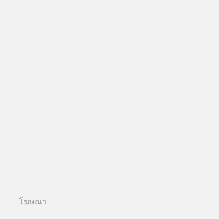
โฆษณา