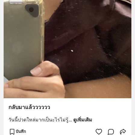
กลับมาแล้วววววว
วันนี้ปวดใหล่มากเป็นะไรไม่รู้
... 
ดูเพิ่มเติม
บันทึก