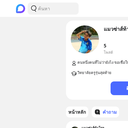
แมวซ่าส์ท
5
โพสต์
หน้าหลัก
คำถาม
แมวซ่าส์ท้าโรค