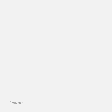
โฆษณา