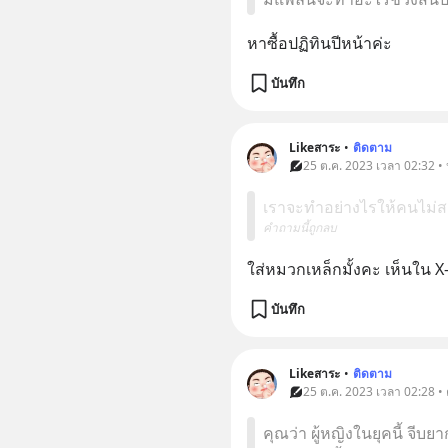
หาซื้อปฏิทินปีหน้าค่ะ
บันทึก
Likeสาระ
•
ติดตาม
25 ต.ค. 2023 เวลา 02:32 •
เราจะทำอย่างไรให้คนไม่สา
คำถามนี้ถูกลบ
ใส่หมวกเหล็กมั้งคะ เห็นใน 
บันทึก
Likeสาระ
•
ติดตาม
25 ต.ค. 2023 เวลา 02:28 •
คุณว่า ผู้หญิงในยุคนี้ จีบยา