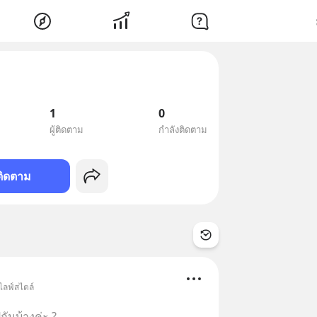
1
0
ผู้ติดตาม
กำลังติดตาม
ติดตาม
ไลฟ์สไตล์
ันบ้างค่ะ ?