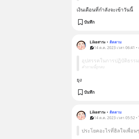
เงินเดือนที่กำลังจะเข้าวันนี้
บันทึก
Likeสาระ
•
ติดตาม
14 ต.ค. 2023 เวลา 06:41 •
อุปสรรคในการปฏิบัติธรรมที
คำถามนี้ถูกลบ
ยุง
บันทึก
Likeสาระ
•
ติดตาม
14 ต.ค. 2023 เวลา 05:52 • 
ประโยคอะไรที่ฮิลใจเพื่อนๆพ