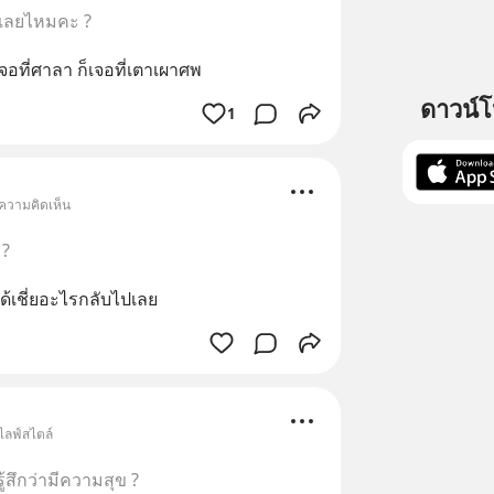
อนเลยไหมคะ ?
จอที่ศาลา ก็เจอที่เตาเผาศพ
ดาวน์
1
 ความคิดเห็น
 ?
ด้เชี่ยอะไรกลับไปเลย
ไลฟ์สไตล์
รู้สึกว่ามีความสุข ?