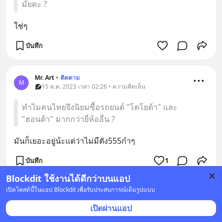
มั๊ยคะ ?
ใช่ๆ
บันทึก
Mr. Art
•
ติดตาม
M
15 ต.ค. 2023 เวลา 02:26 • ความคิดเห็น
ทำไมคนไทยจึงนิยมซื้อรถยนต์ "โตโยต้า" และ
"ฮอนด้า" มากกว่ายี่ห้ออื่น ?
มันก็เยอะอยู่น้ะแต่ว่าไม่มีตัง555กำๆ
บันทึก
1
Blockdit ใช้งานได้ดีกว่าบนแอป
เปิดโพสต์นี้ในแอป Blockdit เพื่อรับประสบการณ์เต็มรูปแบบ
เปิดผ่านแอป