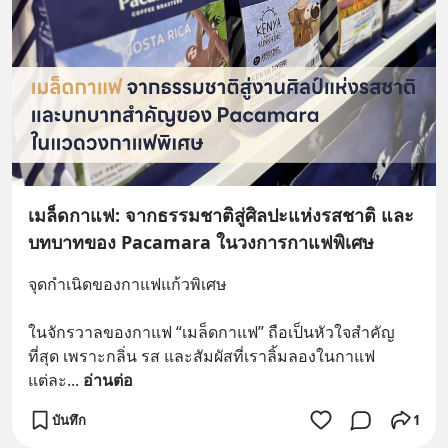
เมล็ดกาแฟ: จากธรรมชาติสู่ศิลปะแห่งรสชาติ และ
บทบาทของ Pacamara ในวงการกาแฟพิเศษ
จุดกำเนิดของกาแฟแก้วพิเศษ
ในจักรวาลของกาแฟ “เมล็ดกาแฟ” ถือเป็นหัวใจสำคัญ
ที่สุด เพราะกลิ่น รส และสัมผัสที่เราลิ้มลองในกาแฟ
แต่ละ
... 
อ่านต่อ
บันทึก
1