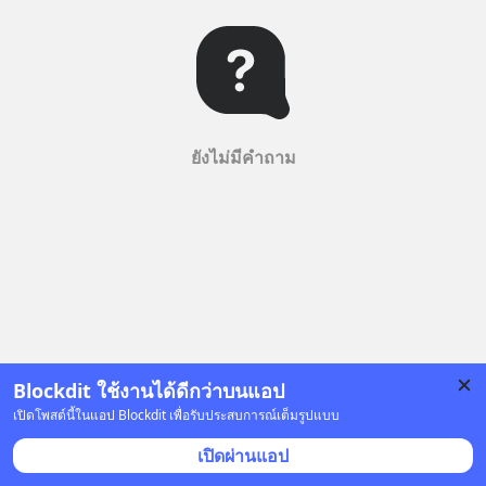
ยังไม่มีคำถาม
Blockdit ใช้งานได้ดีกว่าบนแอป
เปิดโพสต์นี้ในแอป Blockdit เพื่อรับประสบการณ์เต็มรูปแบบ
เปิดผ่านแอป